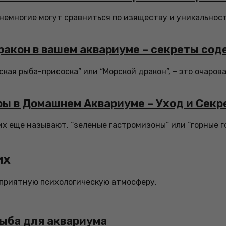
немногие могут сравниться по изяществу и уникальност
ракон в вашем аквариуме – секреты сод
ская рыба-присоска” или “Морской дракон”, – это очаро
ры в Домашнем Аквариуме – Уход и Сек
 их еще называют, “зеленые гастромизоны” или “горные го
их
 приятную психологическую атмосферу.
рыба для аквариума