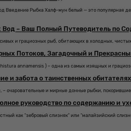
ход Введение Рыбка Халф-мун белый — это популярная д
 Вод – Ваш Полный Путеводитель по С
асивых и грациозных рыб, обитающих в холодных, чистых
рных Потоков, Загадочный и Прекрасны
istura annamensis ) – одна из самых изящных и грациоз
ие и забота о таинственных обитателях
, – очаровательные и мирные донные рыбки, покорившие 
олное руководство по содержанию и ух
естный как “зебровый слизняк” или “малайзийский слизн