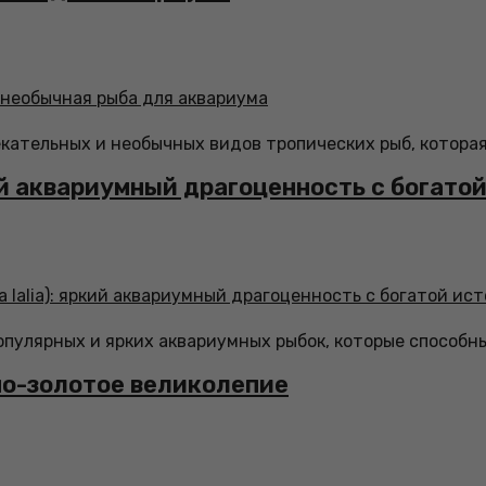
екательных и необычных видов тропических рыб, котора
кий аквариумный драгоценность с богато
х популярных и ярких аквариумных рыбок, которые способ
но-золотое великолепие