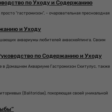
оводство по Уходу и Содержанию
и просто “гастромизон”, – очаровательная пресноводная
ржанию и Уходу
рашающих аквариумы любителей акваскейпинга. Своим
Руководство по Содержанию и Уходу
те в Домашнем Аквариуме Гастромизон Скитулус, также
иториевых (Balitoridae), покоряющая своей уникальной
рыбы”