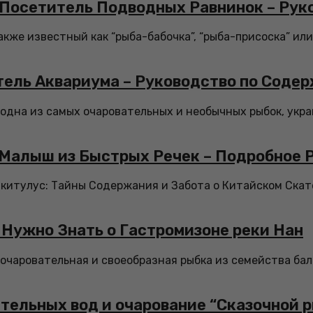
 Посетитель Подводных Равнинок – Рук
акже известный как “рыба-бабочка”, “рыба-присоска” ил
ель Аквариума – Руководство по Соде
 одна из самых очаровательных и необычных рыбок, ук
 Малыш из Быстрых Речек – Подробное 
китулус: Тайны Содержания и Забота о Китайском Ска
 Нужно Знать о Гастромизоне реки Нан
о очаровательная и своеобразная рыбка из семейства бал
тельных вод и очарование “Сказочной 