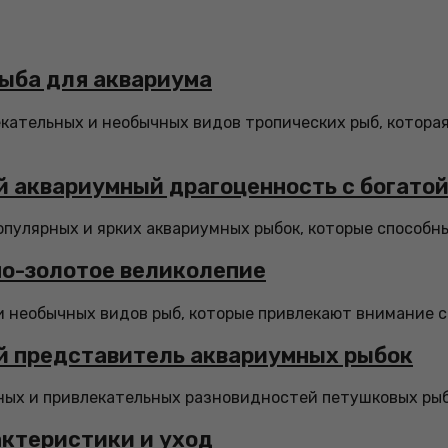
рыба для аквариума
екательных и необычных видов тропических рыб, котора
кий аквариумный драгоценность с богато
 популярных и ярких аквариумных рыбок, которые способн
но-золотое великолепие
необычных видов рыб, которые привлекают внимание сво
й представитель аквариумных рыбок
ных и привлекательных разновидностей петушковых рыб.
актеристики и уход