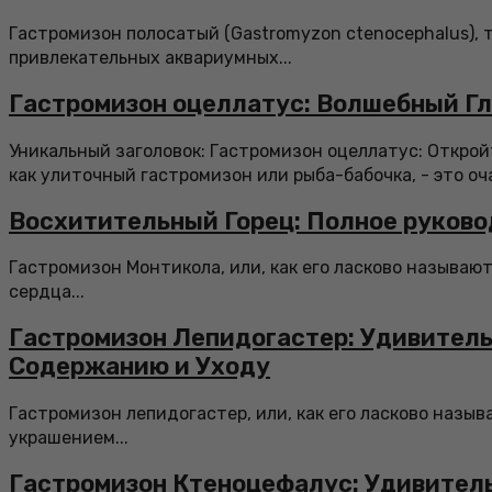
Гастромизон полосатый (Gastromyzon ctenocephalus), 
привлекательных аквариумных...
Гастромизон оцеллатус: Волшебный Гл
Уникальный заголовок: Гастромизон оцеллатус: Откро
как улиточный гастромизон или рыба-бабочка, - это оч
Восхитительный Горец: Полное руково
Гастромизон Монтикола, или, как его ласково называют
сердца...
Гастромизон Лепидогастер: Удивитель
Содержанию и Уходу
Гастромизон лепидогастер, или, как его ласково назыв
украшением...
Гастромизон Ктеноцефалус: Удивител