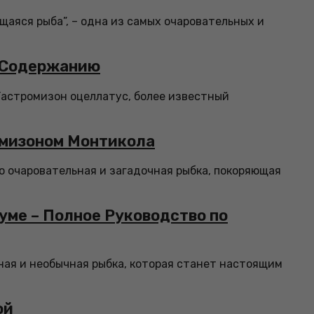
щаяся рыба”, – одна из самых очаровательных и
и Содержанию
Гастромизон оцеллатус, более известный
омизоном Монтикола
то очаровательная и загадочная рыбка, покоряющая
уме – Полное Руководство по
ьная и необычная рыбка, которая станет настоящим
ой