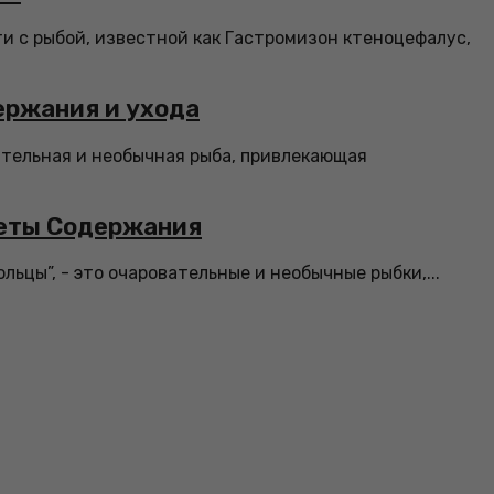
и с рыбой, известной как Гастромизон ктеноцефалус,
ержания и ухода
вательная и необычная рыба, привлекающая
реты Содержания
льцы”, - это очаровательные и необычные рыбки,...