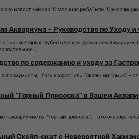
также известный как “Сказочная рыба” или “Самоочищаю
аз Аквариума – Руководство по Уходу 
йте Тайны Речных Глубин в Вашем Домашнем Аквариуме 
аровательное...
дство по содержанию и уходу за Гастр
 аквариумисты, “Лягушкорот” или “Скальный сомик”, – э
ный “Горный Присоска” в Вашем Аквари
ают аквариумисты, “горный присоска”, – это очаровател
ьный Скейп-скат с Невероятной Харизм