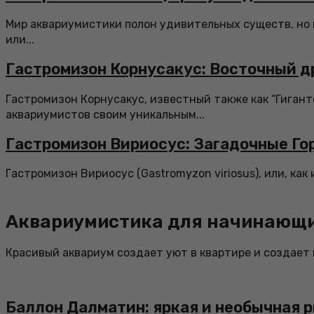
Мир аквариумистики полон удивительных существ, но 
или...
Гастромизон Корнусакус: Восточный д
Гастромизон Корнусакус, известный также как “Гигант
аквариумистов своим уникальным...
Гастромизон Вириосус: Загадочные Го
Гастромизон Вириосус (Gastromyzon viriosus), или, как
Аквариумистика для начинающ
Красивый аквариум создает уют в квартире и создает
Баллон Далматин: яркая и необычная 