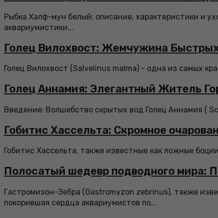
Рыбка Халф-мун белый: описание, характеристики и у
аквариумистики...
Голец Вилохвост: Жемчужина Быстрых
Голец Вилохвост (Salvelinus malma) - одна из самых кр
Голец Аннамия: Элегантный Житель Го
Введение: Волшебство скрытых вод Голец Аннамия ( Sch
Гобитис Хассельта: Скромное очарован
Гобитис Хассельта, также известные как ложные боции
Полосатый шедевр подводного мира: П
Гастромизон-Зебра (Gastromyzon zebrinus), также изв
покорившая сердца аквариумистов по...