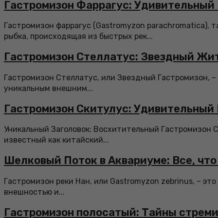
Гастромизон Фаррагус: Удивительный
Гастромизон фаррагус (Gastromyzon parachromatica), т
рыбка, происходящая из быстрых рек...
Гастромизон Стеллатус: Звездный Жит
Гастромизон Стеллатус, или Звездный Гастромизон, –
уникальным внешним...
Гастромизон Скитулус: Удивительный
Уникальный Заголовок: Восхитительный Гастромизон С
известный как китайский...
Шелковый Поток в Аквариуме: Все, что
Гастромизон реки Нан, или Gastromyzon zebrinus, – эт
внешностью и...
Гастромизон полосатый: Тайны стреми