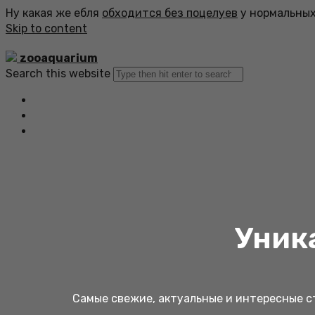
Ну какая же ебля
обходится без поцелуев
у нормальных
Skip to content
zooaquarium
Search this website
Главная
Все статьи
Обратная связь
Уник
Самые свежие, актуальные и интересные ст