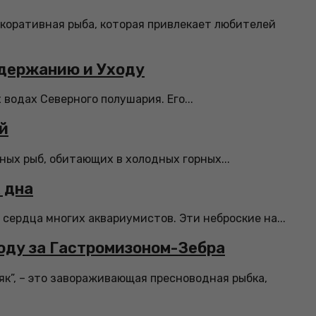
екоративная рыба, которая привлекает любителей
одержанию и Уходу
 водах Северного полушария. Его...
й
ных рыб, обитающих в холодных горных...
 дна
сердца многих аквариумистов. Эти неброские на...
оду за Гастромизоном-Зебра
як”, – это завораживающая пресноводная рыбка,