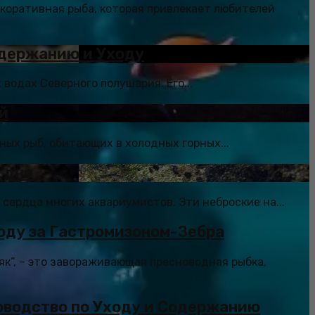
екоративная рыба, которая привлекает любителей
одержанию и Уходу
 водах Северного полушария. Его...
й
ных рыб, обитающих в холодных горных...
 дна
сердца многих аквариумистов. Эти неброские на...
оду за Гастромизоном-Зебра
як”, – это завораживающая пресноводная рыбка,
оводство по Уходу и Содержанию