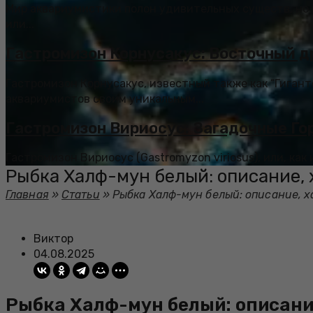
Мир аквариумистики полон удивительных существ, но 
или...
Гастромизон Корнусакус: Восточный д
Гастромизон Корнусакус, известный также как “Гигант
аквариумистов своим уникальным...
Гастромизон Вириосус: Загадочные Го
Гастромизон Вириосус (Gastromyzon viriosus), или, как
Рыбка Халф-мун белый: описание, 
Главная
»
Статьи
»
Рыбка Халф-мун белый: описание, х
Виктор
04.08.2025
Рыбка Халф-мун белый: описани