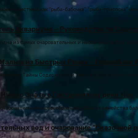
акже известный как “рыба-бабочка”, “рыба-присоска” ил
ель Аквариума – Руководство по Соде
 одна из самых очаровательных и необычных рыбок, ук
 Малыш из Быстрых Речек – Подробное 
китулус: Тайны Содержания и Забота о Китайском Ска
 Нужно Знать о Гастромизоне реки Нан
о очаровательная и своеобразная рыбка из семейства бал
тельных вод и очарование “Сказочной 