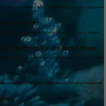
и просто “гастромизон”, – очаровательная пресноводная
ржанию и Уходу
рашающих аквариумы любителей акваскейпинга. Своим
Руководство по Содержанию и Уходу
те в Домашнем Аквариуме Гастромизон Скитулус, также
иториевых (Balitoridae), покоряющая своей уникальной
рыбы”