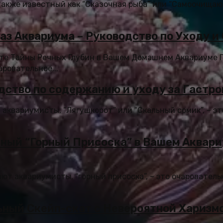
также известный как “Сказочная рыба” или “Самоочищаю
аз Аквариума – Руководство по Уходу 
йте Тайны Речных Глубин в Вашем Домашнем Аквариуме 
аровательное...
дство по содержанию и уходу за Гастр
 аквариумисты, “Лягушкорот” или “Скальный сомик”, – э
ный “Горный Присоска” в Вашем Аквари
ают аквариумисты, “горный присоска”, – это очаровател
ьный Скейп-скат с Невероятной Харизм