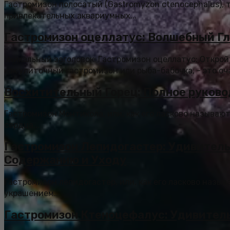
Гастромизон полосатый (Gastromyzon ctenocephalus), 
привлекательных аквариумных...
Гастромизон оцеллатус: Волшебный Гл
Уникальный заголовок: Гастромизон оцеллатус: Откро
как улиточный гастромизон или рыба-бабочка, - это оч
Восхитительный Горец: Полное руково
Гастромизон Монтикола, или, как его ласково называют
сердца...
Гастромизон Лепидогастер: Удивитель
Содержанию и Уходу
Гастромизон лепидогастер, или, как его ласково назыв
украшением...
Гастромизон Ктеноцефалус: Удивител