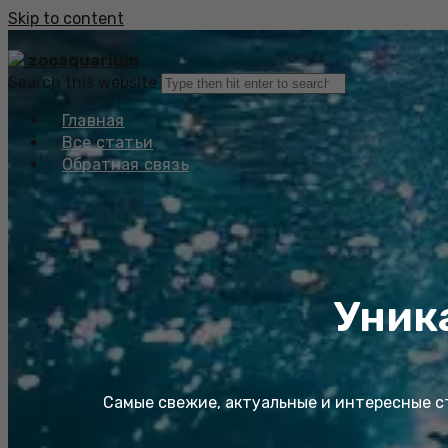
Skip to content
zooaquarium
Search this website
Главная
Все статьи
Обратная связь
Уник
Самые свежие, актуальные и интересные ст