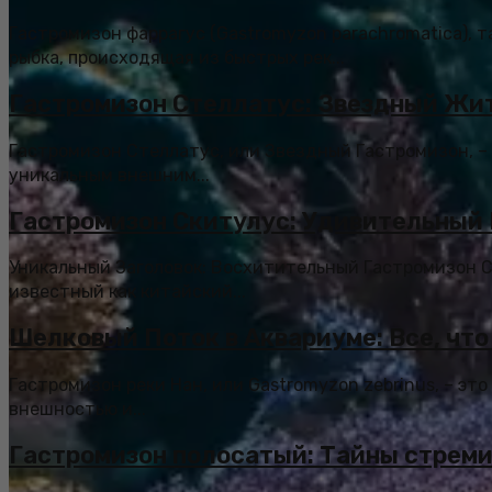
Гастромизон фаррагус (Gastromyzon parachromatica), т
рыбка, происходящая из быстрых рек...
Гастромизон Стеллатус: Звездный Жит
Гастромизон Стеллатус, или Звездный Гастромизон, –
уникальным внешним...
Гастромизон Скитулус: Удивительный
Уникальный Заголовок: Восхитительный Гастромизон С
известный как китайский...
Шелковый Поток в Аквариуме: Все, что
Гастромизон реки Нан, или Gastromyzon zebrinus, – эт
внешностью и...
Гастромизон полосатый: Тайны стреми