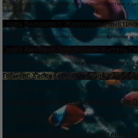
Рыбка Халф-мун белый: описание, характеристики и у
аквариумистики...
Голец Вилохвост: Жемчужина Быстрых
Голец Вилохвост (Salvelinus malma) - одна из самых кр
Голец Аннамия: Элегантный Житель Го
Введение: Волшебство скрытых вод Голец Аннамия ( Sch
Гобитис Хассельта: Скромное очарован
Гобитис Хассельта, также известные как ложные боции
Полосатый шедевр подводного мира: П
Гастромизон-Зебра (Gastromyzon zebrinus), также изв
покорившая сердца аквариумистов по...
Гастромизон Фаррагус: Удивительный