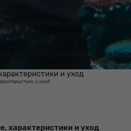
немногие могут сравниться по изяществу и уникальност
ракон в вашем аквариуме – секреты сод
ская рыба-присоска” или “Морской дракон”, – это очаро
ры в Домашнем Аквариуме – Уход и Сек
 их еще называют, “зеленые гастромизоны” или “горные го
характеристики и уход
арактеристики и уход
е, характеристики и уход