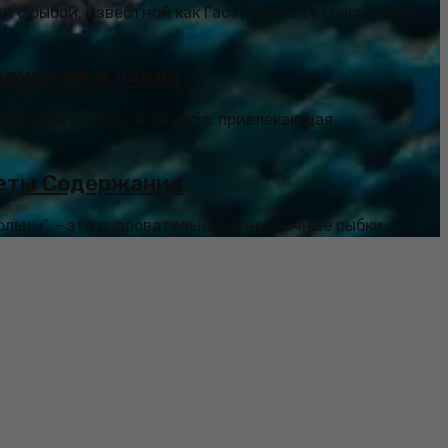
и с рыбой, известной как Гастромизон ктеноцефалус,
ержания и ухода
вательная и необычная рыба, привлекающая
реты Содержания
льцы”, - это очаровательные и необычные рыбки,...