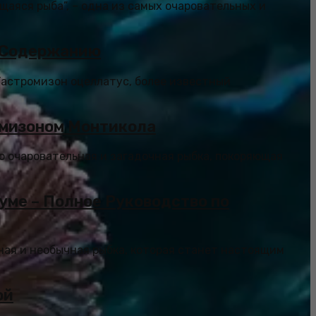
щаяся рыба”, – одна из самых очаровательных и
и Содержанию
Гастромизон оцеллатус, более известный
омизоном Монтикола
то очаровательная и загадочная рыбка, покоряющая
уме – Полное Руководство по
ьная и необычная рыбка, которая станет настоящим
ой