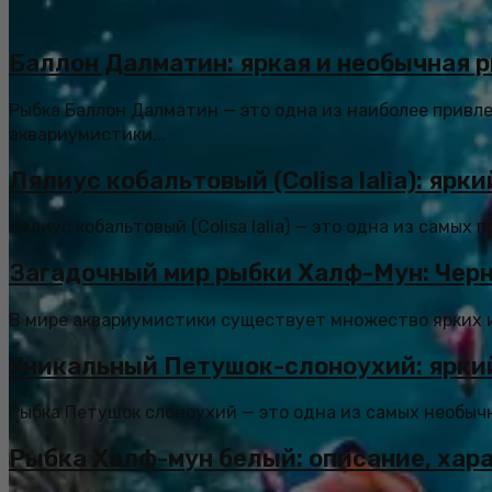
Баллон Далматин: яркая и необычная 
Рыбка Баллон Далматин — это одна из наиболее привл
аквариумистики...
Лялиус кобальтовый (Colisa lalia): яр
Лялиус кобальтовый (Colisa lalia) — это одна из самых
Загадочный мир рыбки Халф-Мун: Чер
В мире аквариумистики существует множество ярких и 
Уникальный Петушок-слоноухий: ярки
Рыбка Петушок слоноухий — это одна из самых необыч
Рыбка Халф-мун белый: описание, хар