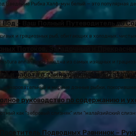
ход Введение Рыбка Халф-мун белый — это популярная д
 Вод – Ваш Полный Путеводитель по С
асивых и грациозных рыб, обитающих в холодных, чистых
рных Потоков, Загадочный и Прекрасны
istura annamensis ) – одна из самых изящных и грациоз
ие и забота о таинственных обитателях
, – очаровательные и мирные донные рыбки, покорившие 
олное руководство по содержанию и ух
естный как “зебровый слизняк” или “малайзийский слизн
 Посетитель Подводных Равнинок – Рук