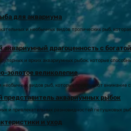
рыба для аквариума
екательных и необычных видов тропических рыб, котора
кий аквариумный драгоценность с богато
 популярных и ярких аквариумных рыбок, которые способн
но-золотое великолепие
необычных видов рыб, которые привлекают внимание сво
й представитель аквариумных рыбок
ных и привлекательных разновидностей петушковых рыб.
актеристики и уход