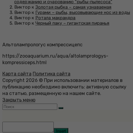
содержанию и очарованию “рыбы-пылесоса”
Виктор к
Золотая рыбка – самая узнаваемая
Виктор к
Гурами – рыбы, высовывающие нос из воды
Виктор к
Ротала макрандра
Виктор к
Черный паку – гигантская пиранья
Альтолампрологус компрессицепс
https://zooaquarium.ru/aqua/altolamprologys-
kompressiceps.html
Карта сайта
Политика сайта
Copyright 2026 © При использовании материалов в
публикацию необходимо включить: активную ссылку
на статью, размещенную на нашем сайте.
Закрыть меню
Insert