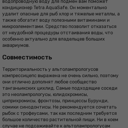
водопроводную воду для подмен вам поможет
кондиционер Tetra AquaSafe. Он моментально
удалит опасные для рыб хлор и тяжелые металлы, а
также обогатит воду полезными витаминами и
микроэлементами. Средство позволит отказаться
от неудобной процедуры отстаивания воды, что
особенно актуально для владельцев больших
аквариумов.
Совместимость
Территориальность у альтолампрологусов
компрессицепс выражена не очень сильно, поэтому
они отлично дополнят любое сообщество
танганьикских цихлид. Самые подходящие соседи
это неолампрологусы, юлидохромисы,
циприхромисы, фронтозы, принцессы Бурунди,
сомики синодонтисы. Не рекомендуется сочетать
рыбок с трофеусами, так как последним требуется
большое количество растительной пищи. Ни в коем
случае не подсаживайте к альтолампрологусам