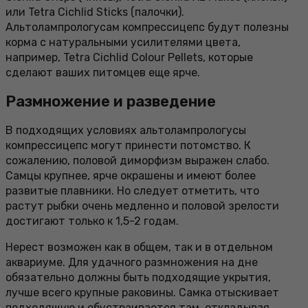
или Tetra Cichlid Sticks (палочки).
Альтолампрологусам компрессицепс будут полезны
корма с натуральными усилителями цвета,
например, Tetra Cichlid Colour Pellets, которые
сделают ваших питомцев еще ярче.
Размножение и разведение
В подходящих условиях альтолампрологусы
компрессицепс могут принести потомство. К
сожалению, половой диморфизм выражен слабо.
Самцы крупнее, ярче окрашены и имеют более
развитые плавники. Но следует отметить, что
растут рыбки очень медленно и половой зрелости
достигают только к 1,5-2 годам.
Нерест возможен как в общем, так и в отдельном
аквариуме. Для удачного размножения на дне
обязательно должны быть подходящие укрытия,
лучше всего крупные раковины. Самка отыскивает
подходящую и обустраивается там, откладывая