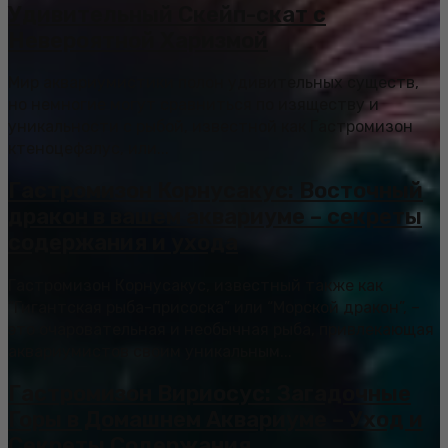
Удивительный Скейп-скат с
Невероятной Харизмой
Мир аквариумистики полон удивительных существ,
но немногие могут сравниться по изяществу и
уникальности с рыбой, известной как Гастромизон
ктеноцефалус, или...
Гастромизон Корнусакус: Восточный
дракон в вашем аквариуме – секреты
содержания и ухода
Гастромизон Корнусакус, известный также как
“Гигантская рыба-присоска” или “Морской дракон”, –
это очаровательная и необычная рыба, привлекающая
аквариумистов своим уникальным...
Гастромизон Вириосус: Загадочные
Горы в Домашнем Аквариуме – Уход и
Секреты Содержания