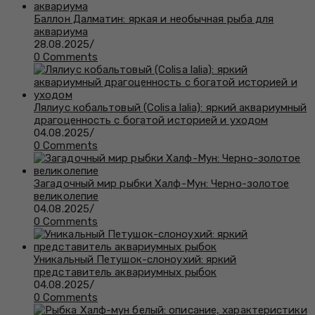
Баллон Далматин: яркая и необычная рыба для
аквариума
28.08.2025
/
0 Comments
Лялиус кобальтовый (Colisa lalia): яркий аквариумный
драгоценность с богатой историей и уходом
04.08.2025
/
0 Comments
Загадочный мир рыбки Халф-Мун: Черно-золотое
великолепие
04.08.2025
/
0 Comments
Уникальный Петушок-слоноухий: яркий
представитель аквариумных рыбок
04.08.2025
/
0 Comments