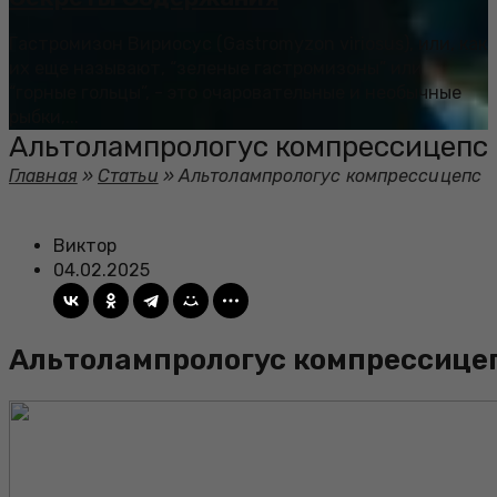
Гастромизон Вириосус (Gastromyzon viriosus), или, как
их еще называют, “зеленые гастромизоны” или
“горные гольцы”, - это очаровательные и необычные
рыбки,...
Альтолампрологус компрессицепс
Главная
»
Статьи
»
Альтолампрологус компрессицепс
Виктор
04.02.2025
Альтолампрологус компрессице