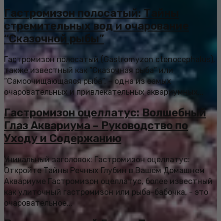
Гастромизон полосатый: Тайны
стремительных вод и очарование
“Сказочной рыбы”
Гастромизон полосатый (Gastromyzon ctenocephalus),
также известный как “Сказочная рыба” или
“Самоочищающаяся рыба”, – одна из самых
очаровательных и привлекательных аквариумных...
Гастромизон оцеллатус: Волшебный
Глаз Аквариума – Руководство по
Уходу и Содержанию
Уникальный заголовок: Гастромизон оцеллатус:
Откройте Тайны Речных Глубин в Вашем Домашнем
Аквариуме Гастромизон оцеллатус, более известный
как улиточный гастромизон или рыба-бабочка, - это
очаровательное...