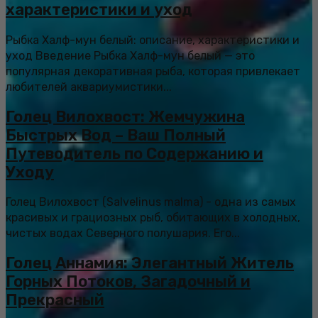
характеристики и уход
Рыбка Халф-мун белый: описание, характеристики и
уход Введение Рыбка Халф-мун белый — это
популярная декоративная рыба, которая привлекает
любителей аквариумистики...
Голец Вилохвост: Жемчужина
Быстрых Вод – Ваш Полный
Путеводитель по Содержанию и
Уходу
Голец Вилохвост (Salvelinus malma) - одна из самых
красивых и грациозных рыб, обитающих в холодных,
чистых водах Северного полушария. Его...
Голец Аннамия: Элегантный Житель
Горных Потоков, Загадочный и
Прекрасный