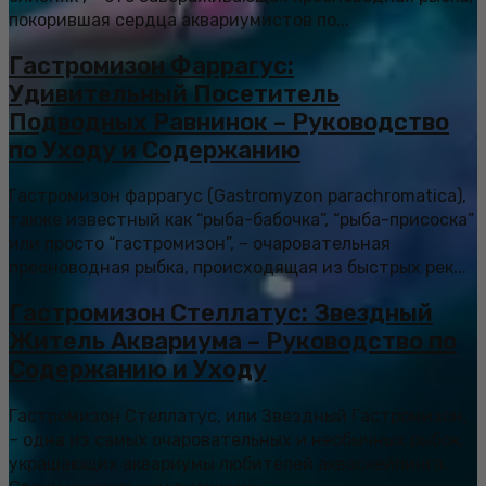
покорившая сердца аквариумистов по...
Гастромизон Фаррагус:
Удивительный Посетитель
Подводных Равнинок – Руководство
по Уходу и Содержанию
Гастромизон фаррагус (Gastromyzon parachromatica),
также известный как “рыба-бабочка”, “рыба-присоска”
или просто “гастромизон”, – очаровательная
пресноводная рыбка, происходящая из быстрых рек...
Гастромизон Стеллатус: Звездный
Житель Аквариума – Руководство по
Содержанию и Уходу
Гастромизон Стеллатус, или Звездный Гастромизон,
– одна из самых очаровательных и необычных рыбок,
украшающих аквариумы любителей акваскейпинга.