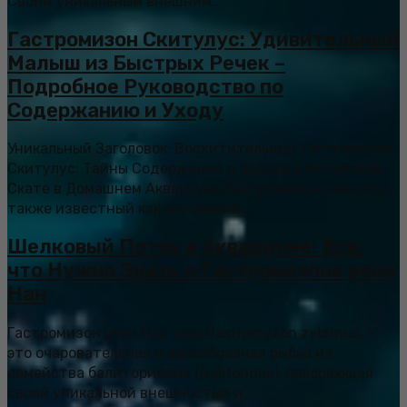
Своим уникальным внешним...
Гастромизон Скитулус: Удивительный
Малыш из Быстрых Речек –
Подробное Руководство по
Содержанию и Уходу
Уникальный Заголовок: Восхитительный Гастромизон
Скитулус: Тайны Содержания и Забота о Китайском
Скате в Домашнем Аквариуме Гастромизон Скитулус,
также известный как китайский...
Шелковый Поток в Аквариуме: Все,
что Нужно Знать о Гастромизоне реки
Нан
Гастромизон реки Нан, или Gastromyzon zebrinus, –
это очаровательная и своеобразная рыбка из
семейства балиториевых (Balitoridae), покоряющая
своей уникальной внешностью и...