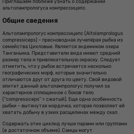
Приглашаем поближе узнать о содержании
альтолампрологуса компрессицепс.
Общие сведения
Альтолампрологус компрессицепс (Altolamprologus
compressiceps) – пресноводная лучепёрая рыбка из
семейства Цихловые. Является эндемиком озера
Танганьика. Представители вида имеют средний
размер тела и привлекательную окраску. Следует
отметить, что у рыбок встречается несколько
географических морф, которые значительно
отличаются друг от друга по цвету. Свой видовой
эпитет данный альтолампрологус получил за
характерное сплющенное с боков тело
(“compressiceps” = сжатый). Еще одна особенность
рыбки – вытянутая мордочка, которая позволяет ей
хватать добычу в узких расщелинах между скал.
Содержать этих цихлид лучше парами или группами
(в достаточном объеме). Самцы могут