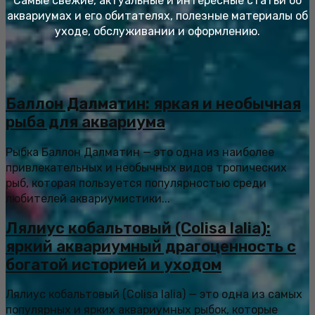
Самые свежие, актуальные и интересные статьи об
аквариумах и его обитателях, полезные материалы об
уходе, обслуживании и оформлению.
Баллон Далматин: яркая и необычная
рыба для аквариума
Рыбка Баллон Далматин — это одна из наиболее
привлекательных и необычных видов тропических
рыб, которая пользуется популярностью среди
любителей аквариумистики...
Лялиус кобальтовый (Colisa lalia):
яркий аквариумный драгоценность с
богатой историей и уходом
Лялиус кобальтовый (Colisa lalia) — это одна из самых
популярных и ярких аквариумных рыбок, которые