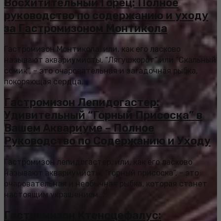
Восхитительный Горец: Полное
руководство по содержанию и уходу
за Гастромизоном Монтикола
Гастромизон Монтикола, или, как его ласково
называют аквариумисты, “Лягушкорот” или “Скальный
сомик”, – это очаровательная и загадочная рыбка,
покоряющая сердца...
Гастромизон Лепидогастер:
Удивительный “Горный Присоска” в
Вашем Аквариуме – Полное
Руководство по Содержанию и Уходу
Гастромизон лепидогастер, или, как его ласково
называют аквариумисты, “горный присоска”, – это
очаровательная и необычная рыбка, которая станет
настоящим украшением...
Гастромизон Ктеноцефалус: