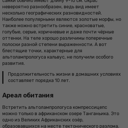
самки обычно имеют длину 9-10 см. Окрас
невероятно разнообразен, ведь вид имеет
несколько географических разновидностей.
Наиболее популярными являются золотые морфы, но
также можно встретить синие, красноватые,
голубые, серые, коричневые и даже почти чёрные
оттенки. На теле хорошо различимы поперечные
полоски разной степени выраженности. А вот
блестящие точки, характерные для
альтолампрологуса кальвус, не получили особого
развития.
Продолжительность жизни в домашних условиях
составляет порядка 10 лет.
Ареал обитания
Встретить альтолампрологуса компрессицепс
можно только в африканском озере Танганьика. Это
одно из Великих Африканских озёр,
образовавшихся на месте тектонического разлома.