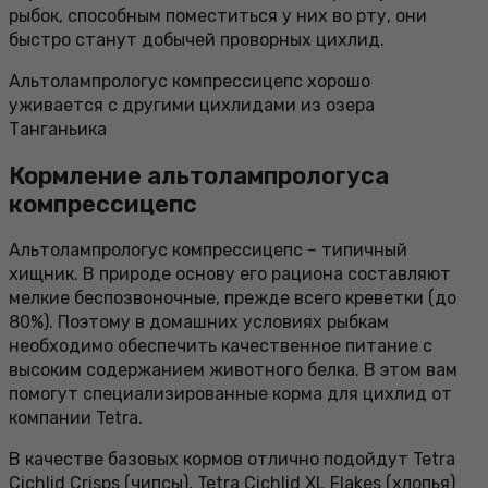
рыбок, способным поместиться у них во рту, они
быстро станут добычей проворных цихлид.
Альтолампрологус компрессицепс хорошо
уживается с другими цихлидами из озера
Танганьика
Кормление альтолампрологуса
компрессицепс
Альтолампрологус компрессицепс – типичный
хищник. В природе основу его рациона составляют
мелкие беспозвоночные, прежде всего креветки (до
80%). Поэтому в домашних условиях рыбкам
необходимо обеспечить качественное питание с
высоким содержанием животного белка. В этом вам
помогут специализированные корма для цихлид от
компании Tetra.
В качестве базовых кормов отлично подойдут Tetra
Cichlid Crisps (чипсы), Tetra Cichlid XL Flakes (хлопья)