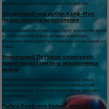
способны украсить любой домашний водоем....
Загадочный мир рыбки Халф-Мун:
Черно-золотое великолепие
В мире аквариумистики существует множество ярких
и необычных видов рыб, которые привлекают
внимание своей красотой и уникальностью. Одной из
таких...
Уникальный Петушок-слоноухий:
яркий представитель аквариумных
рыбок
Рыбка Петушок слоноухий — это одна из самых
необычных и привлекательных разновидностей
петушковых рыб. Благодаря своим ярким окрасам и
уникальным...
Рыбка Халф-мун белый: описание,