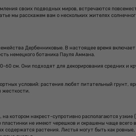
рмления своих подводных миров, встречаются повсемес
татье мы расскажем вам о нескольких жителях солнечно
семейства Дербенниковые. В настоящее время включает в
есть немецкого ботаника Пауля Аммана.
0-60 см. Они подходят для декорирования средних и кр
ртных условий: растения любят питательный грунт, я
й жесткости.
а котором накрест-супротивно располагаются узкие (до 
е пластинки не имеют черешков и окрашены чаще всего 
ых содержатся растения. Листья могут быть как ровные,