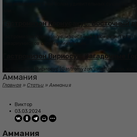
Мир аквариумистики полон удивительных существ, но 
или...
Гастромизон Корнусакус: Восточный д
Гастромизон Корнусакус, известный также как “Гигант
аквариумистов своим уникальным...
Гастромизон Вириосус: Загадочные Го
Гастромизон Вириосус (Gastromyzon viriosus), или, как
Аммания
Главная
»
Статьи
»
Аммания
Виктор
03.03.2024
Аммания