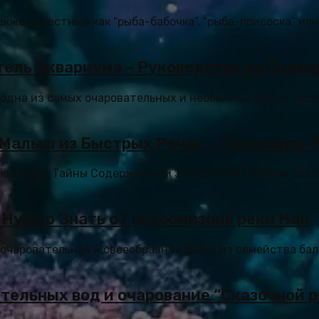
акже известный как “рыба-бабочка”, “рыба-присоска” ил
ель Аквариума – Руководство по Соде
 одна из самых очаровательных и необычных рыбок, ук
 Малыш из Быстрых Речек – Подробное 
китулус: Тайны Содержания и Забота о Китайском Ска
 Нужно Знать о Гастромизоне реки Нан
о очаровательная и своеобразная рыбка из семейства бал
тельных вод и очарование “Сказочной 