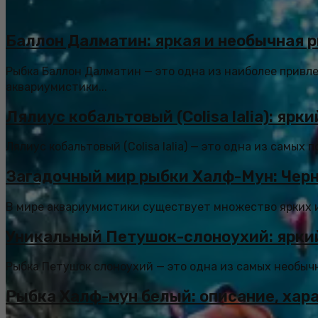
Баллон Далматин: яркая и необычная 
Рыбка Баллон Далматин — это одна из наиболее привл
аквариумистики...
Лялиус кобальтовый (Colisa lalia): яр
Лялиус кобальтовый (Colisa lalia) — это одна из самых
Загадочный мир рыбки Халф-Мун: Чер
В мире аквариумистики существует множество ярких и 
Уникальный Петушок-слоноухий: ярки
Рыбка Петушок слоноухий — это одна из самых необыч
Рыбка Халф-мун белый: описание, хар