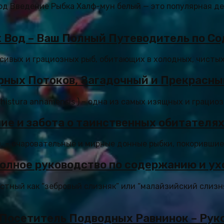
ход Введение Рыбка Халф-мун белый — это популярная д
 Вод – Ваш Полный Путеводитель по С
асивых и грациозных рыб, обитающих в холодных, чистых
рных Потоков, Загадочный и Прекрасны
istura annamensis ) – одна из самых изящных и грациоз
ие и забота о таинственных обитателях
, – очаровательные и мирные донные рыбки, покорившие 
олное руководство по содержанию и ух
естный как “зебровый слизняк” или “малайзийский слизн
 Посетитель Подводных Равнинок – Рук