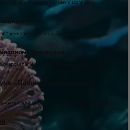
щаяся рыба”, – одна из самых очаровательных и
и Содержанию
Гастромизон оцеллатус, более известный
омизоном Монтикола
то очаровательная и загадочная рыбка, покоряющая
уме – Полное Руководство по
ьная и необычная рыбка, которая станет настоящим
ой