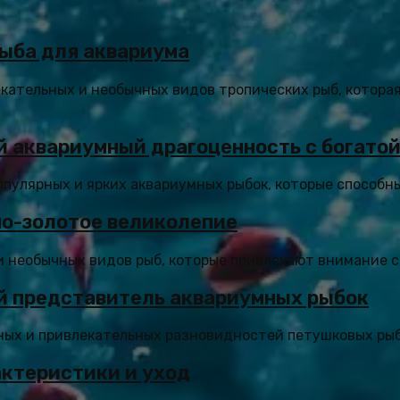
рыба для аквариума
екательных и необычных видов тропических рыб, котора
кий аквариумный драгоценность с богато
 популярных и ярких аквариумных рыбок, которые способн
но-золотое великолепие
необычных видов рыб, которые привлекают внимание сво
й представитель аквариумных рыбок
ных и привлекательных разновидностей петушковых рыб.
актеристики и уход