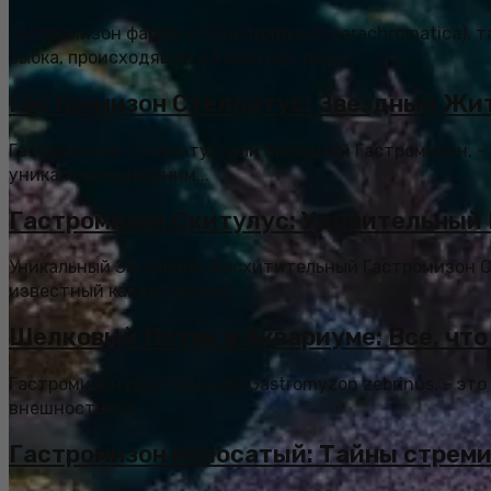
Гастромизон фаррагус (Gastromyzon parachromatica), т
рыбка, происходящая из быстрых рек...
Гастромизон Стеллатус: Звездный Жит
Гастромизон Стеллатус, или Звездный Гастромизон, –
уникальным внешним...
Гастромизон Скитулус: Удивительный
Уникальный Заголовок: Восхитительный Гастромизон С
известный как китайский...
Шелковый Поток в Аквариуме: Все, что
Гастромизон реки Нан, или Gastromyzon zebrinus, – эт
внешностью и...
Гастромизон полосатый: Тайны стреми