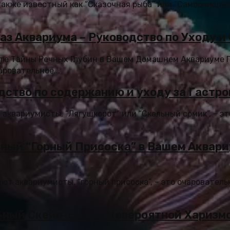
также известный как “Сказочная рыба” или “Самоочищаю
аз Аквариума – Руководство по Уходу 
йте Тайны Речных Глубин в Вашем Домашнем Аквариуме 
аровательное...
дство по содержанию и уходу за Гастр
 аквариумисты, “Лягушкорот” или “Скальный сомик”, – э
ный “Горный Присоска” в Вашем Аквари
ают аквариумисты, “горный присоска”, – это очаровател
ьный Скейп-скат с Невероятной Харизм