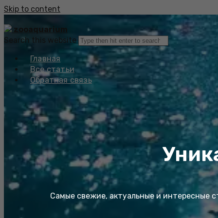
Skip to content
zooaquarium
Search this website
Главная
Все статьи
Обратная связь
Уник
Самые свежие, актуальные и интересные ст