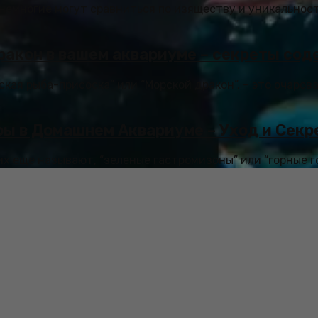
немногие могут сравниться по изяществу и уникальност
ракон в вашем аквариуме – секреты сод
ская рыба-присоска” или “Морской дракон”, – это очаро
ры в Домашнем Аквариуме – Уход и Сек
 их еще называют, “зеленые гастромизоны” или “горные го