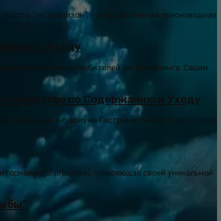
и просто “гастромизон”, – очаровательная пресноводная
ржанию и Уходу
рашающих аквариумы любителей акваскейпинга. Своим
Руководство по Содержанию и Уходу
те в Домашнем Аквариуме Гастромизон Скитулус, также
иториевых (Balitoridae), покоряющая своей уникальной
рыбы”