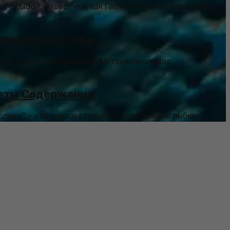
и с рыбой, известной как Гастромизон ктеноцефалус,
ержания и ухода
вательная и необычная рыба, привлекающая
реты Содержания
льцы”, - это очаровательные и необычные рыбки,...