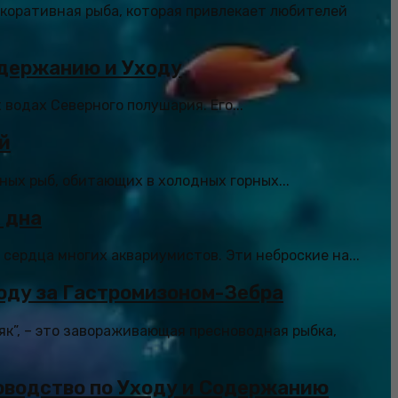
екоративная рыба, которая привлекает любителей
одержанию и Уходу
 водах Северного полушария. Его...
й
ных рыб, обитающих в холодных горных...
 дна
сердца многих аквариумистов. Эти неброские на...
оду за Гастромизоном-Зебра
як”, – это завораживающая пресноводная рыбка,
оводство по Уходу и Содержанию