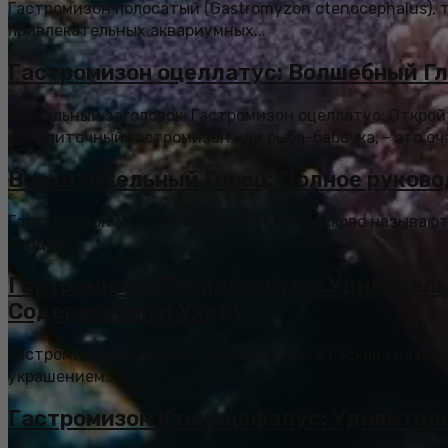
Гастромизон полосатый (Gastromyzon ctenocephalus), 
привлекательных аквариумных...
Гастромизон оцеллатус: Волшебный Гл
Уникальный заголовок: Гастромизон оцеллатус: Откро
как улиточный гастромизон или рыба-бабочка, - это оч
Восхитительный Горец: Полное руково
Гастромизон Монтикола, или, как его ласково называют
сердца...
Гастромизон Лепидогастер: Удивитель
Содержанию и Уходу
Гастромизон лепидогастер, или, как его ласково назыв
украшением...
Гастромизон Ктеноцефалус: Удивител