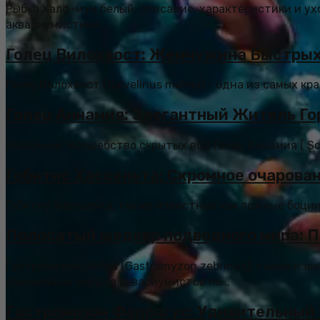
Рыбка Халф-мун белый: описание, характеристики и у
аквариумистики...
Голец Вилохвост: Жемчужина Быстрых
Голец Вилохвост (Salvelinus malma) - одна из самых кр
Голец Аннамия: Элегантный Житель Го
Введение: Волшебство скрытых вод Голец Аннамия ( Sch
Гобитис Хассельта: Скромное очарован
Гобитис Хассельта, также известные как ложные боции
Полосатый шедевр подводного мира: П
Гастромизон-Зебра (Gastromyzon zebrinus), также изв
покорившая сердца аквариумистов по...
Гастромизон Фаррагус: Удивительный