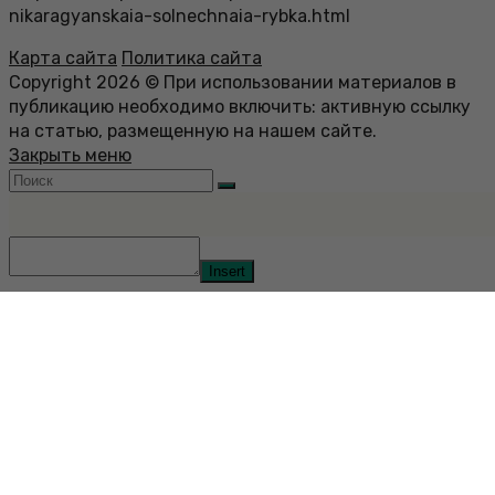
nikaragyanskaia-solnechnaia-rybka.html
Карта сайта
Политика сайта
Copyright 2026 © При использовании материалов в
публикацию необходимо включить: активную ссылку
на статью, размещенную на нашем сайте.
Закрыть меню
Insert