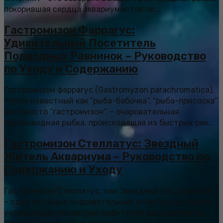
покорившая сердца аквариумистов по...
Гастромизон Фаррагус:
Удивительный Посетитель
Подводных Равнинок – Руководство
по Уходу и Содержанию
Гастромизон фаррагус (Gastromyzon parachromatica),
также известный как “рыба-бабочка”, “рыба-присоска”
или просто “гастромизон”, – очаровательная
пресноводная рыбка, происходящая из быстрых рек...
Гастромизон Стеллатус: Звездный
Житель Аквариума – Руководство по
Содержанию и Уходу
Гастромизон Стеллатус, или Звездный Гастромизон,
– одна из самых очаровательных и необычных рыбок,
украшающих аквариумы любителей акваскейпинга.