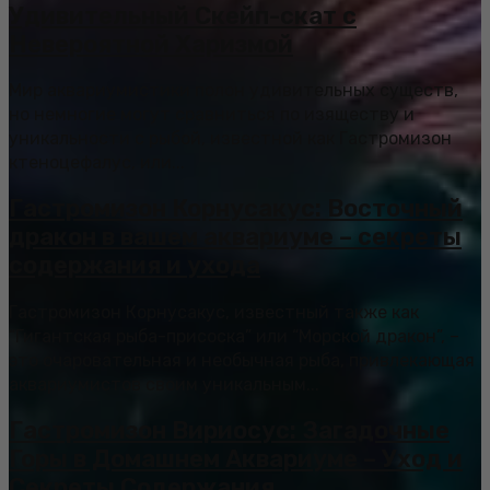
Удивительный Скейп-скат с
Невероятной Харизмой
Мир аквариумистики полон удивительных существ,
но немногие могут сравниться по изяществу и
уникальности с рыбой, известной как Гастромизон
ктеноцефалус, или...
Гастромизон Корнусакус: Восточный
дракон в вашем аквариуме – секреты
содержания и ухода
Гастромизон Корнусакус, известный также как
“Гигантская рыба-присоска” или “Морской дракон”, –
это очаровательная и необычная рыба, привлекающая
аквариумистов своим уникальным...
Гастромизон Вириосус: Загадочные
Горы в Домашнем Аквариуме – Уход и
Секреты Содержания