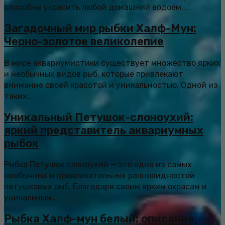
способны украсить любой домашний водоем....
Загадочный мир рыбки Халф-Мун:
Черно-золотое великолепие
В мире аквариумистики существует множество ярких
и необычных видов рыб, которые привлекают
внимание своей красотой и уникальностью. Одной из
таких...
Уникальный Петушок-слоноухий:
яркий представитель аквариумных
рыбок
Рыбка Петушок слоноухий — это одна из самых
необычных и привлекательных разновидностей
петушковых рыб. Благодаря своим ярким окрасам и
уникальным...
Рыбка Халф-мун белый: описание,