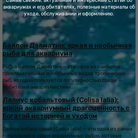
Самые свежие, актуальные и интересные статьи об
аквариумах и его обитателях, полезные материалы об
уходе, обслуживании и оформлению.
Баллон Далматин: яркая и необычная
рыба для аквариума
Рыбка Баллон Далматин — это одна из наиболее
привлекательных и необычных видов тропических
рыб, которая пользуется популярностью среди
любителей аквариумистики...
Лялиус кобальтовый (Colisa lalia):
яркий аквариумный драгоценность с
богатой историей и уходом
Лялиус кобальтовый (Colisa lalia) — это одна из самых
популярных и ярких аквариумных рыбок, которые