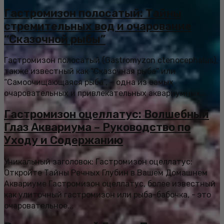
Гастромизон полосатый: Тайны
стремительных вод и очарование
“Сказочной рыбы”
Гастромизон полосатый (Gastromyzon ctenocephalus),
также известный как “Сказочная рыба” или
“Самоочищающаяся рыба”, – одна из самых
очаровательных и привлекательных аквариумных...
Гастромизон оцеллатус: Волшебный
Глаз Аквариума – Руководство по
Уходу и Содержанию
Уникальный заголовок: Гастромизон оцеллатус:
Откройте Тайны Речных Глубин в Вашем Домашнем
Аквариуме Гастромизон оцеллатус, более известный
как улиточный гастромизон или рыба-бабочка, - это
очаровательное...