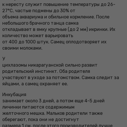
к нересту служит повышение температуры до 26-
27°С, частые подмены до 30% от
объема аквариума и обильное кормление. После
небольшого брачного танца самка
откладывает в ямку крупные (до 2 мм) икринки. Их
количество может варьировать
от 400 до 1000 штук. Самец оплодотворяет их
своими молоками.
У
цихлазомы никарагуанской сильно развит
родительский инстинкт. Оба родителя
участвуют в уходе за потомством. Самка следит за
яйцами, а самец охраняет ее.
Инкубация
занимает около 3 дней, а потом еще 4-5 дней
личинки питаются содержимым
желточного мешка. Мальков родители также
оберегают, пока они не достигнут
размера 1 см, после этого производителей лучше