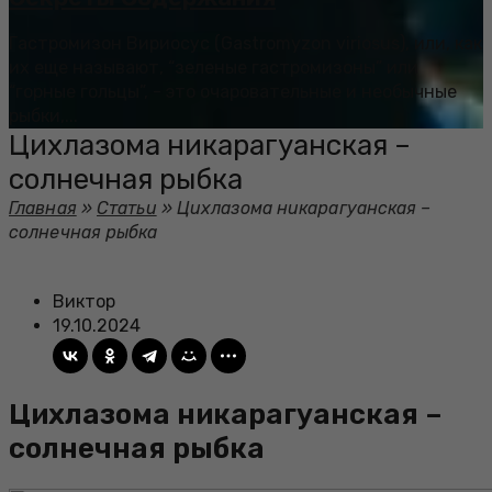
Гастромизон Вириосус (Gastromyzon viriosus), или, как
их еще называют, “зеленые гастромизоны” или
“горные гольцы”, - это очаровательные и необычные
рыбки,...
Цихлазома никарагуанская –
солнечная рыбка
Главная
»
Статьи
»
Цихлазома никарагуанская –
солнечная рыбка
Виктор
19.10.2024
Цихлазома никарагуанская –
солнечная рыбка