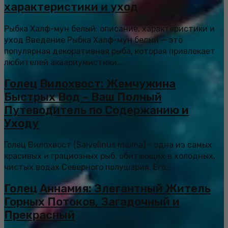
характеристики и уход
Рыбка Халф-мун белый: описание, характеристики и
уход Введение Рыбка Халф-мун белый — это
популярная декоративная рыба, которая привлекает
любителей аквариумистики...
Голец Вилохвост: Жемчужина
Быстрых Вод – Ваш Полный
Путеводитель по Содержанию и
Уходу
Голец Вилохвост (Salvelinus malma) - одна из самых
красивых и грациозных рыб, обитающих в холодных,
чистых водах Северного полушария. Его...
Голец Аннамия: Элегантный Житель
Горных Потоков, Загадочный и
Прекрасный