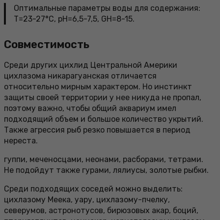
Оптимальные параметры воды для содержания:
Т=23-27°С, pH=6,5-7,5, GH=8-15.
Совместимость
Среди других цихлид Центральной Америки
цихлазома никарагуанская отличается
относительно мирным характером. Но инстинкт
защиты своей территории у нее никуда не пропал,
поэтому важно, чтобы общий аквариум имел
подходящий объем и большое количество укрытий.
Также агрессия рыб резко повышается в период
нереста.
гуппи, меченосцами, неонами, расборами, тетрами.
Не подойдут также гурами, лялиусы, золотые рыбки.
Среди подходящих соседей можно выделить:
цихлазому Меека, уару, цихлазому-пчелку,
северумов, астронотусов, бирюзовых акар, боций,