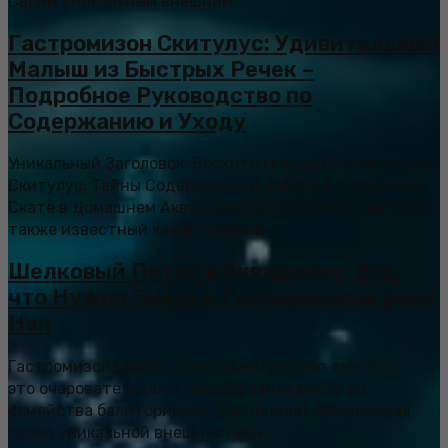
Своим уникальным внешним...
Гастромизон Скитулус: Удивительный
Малыш из Быстрых Речек –
Подробное Руководство по
Содержанию и Уходу
Уникальный Заголовок: Восхитительный Гастромизон
Скитулус: Тайны Содержания и Забота о Китайском
Скате в Домашнем Аквариуме Гастромизон Скитулус,
также известный как китайский...
Шелковый Поток в Аквариуме: Все,
что Нужно Знать о Гастромизоне реки
Нан
Гастромизон реки Нан, или Gastromyzon zebrinus, –
это очаровательная и своеобразная рыбка из
семейства балиториевых (Balitoridae), покоряющая
своей уникальной внешностью и...