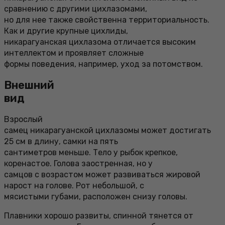
сравнению с другими цихлазомами,
но для нее также свойственна территориальность.
Как и другие крупные цихлиды,
никарагуанская цихлазома отличается высоким
интеллектом и проявляет сложные
формы поведения, например, уход за потомством.
Внешний
вид
Взрослый
самец никарагуанской цихлазомы может достигать
25 см в длину, самки на пять
сантиметров меньше. Тело у рыбок крепкое,
коренастое. Голова заостренная, но у
самцов с возрастом может развиваться жировой
нарост на голове. Рот небольшой, с
мясистыми губами, расположен снизу головы.
Плавники хорошо развиты, спинной тянется от