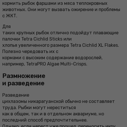
кормить рыбок фаршами из мяса теплокровных
животных. Они могут вызвать ожирение и проблемы
с ЖКТ.
Для
таких крупных рыбок отлично подойдут плавающие
палочки Tetra Cichlid Sticks или
хлопья увеличенного размера Tetra Cichlid XL Flakes.
Полезно чередовать их с
кормами с высоким содержание водорослей,
например, TetraPRO Algae Multi-Crisps.
Размножение
и разведение
Разведение
цихлазомы никарагуанской обычно не составляет
труда. Рыбки могут нереститься
как в общем, так и в отдельном аквариуме, но
последний способ предпочтительнее.
Однако, если нерест уже прошел, переносить икру