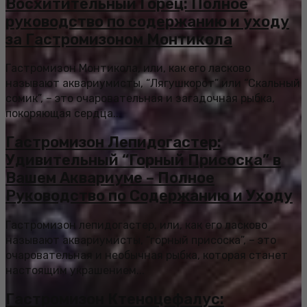
Восхитительный Горец: Полное
руководство по содержанию и уходу
за Гастромизоном Монтикола
Гастромизон Монтикола, или, как его ласково
называют аквариумисты, “Лягушкорот” или “Скальный
сомик”, – это очаровательная и загадочная рыбка,
покоряющая сердца...
Гастромизон Лепидогастер:
Удивительный “Горный Присоска” в
Вашем Аквариуме – Полное
Руководство по Содержанию и Уходу
Гастромизон лепидогастер, или, как его ласково
называют аквариумисты, “горный присоска”, – это
очаровательная и необычная рыбка, которая станет
настоящим украшением...
Гастромизон Ктеноцефалус: