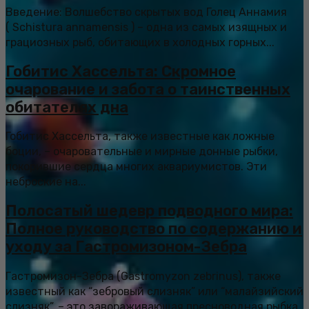
Введение: Волшебство скрытых вод Голец Аннамия
( Schistura annamensis ) – одна из самых изящных и
грациозных рыб, обитающих в холодных горных...
Гобитис Хассельта: Скромное
очарование и забота о таинственных
обитателях дна
Гобитис Хассельта, также известные как ложные
боции, – очаровательные и мирные донные рыбки,
покорившие сердца многих аквариумистов. Эти
неброские на...
Полосатый шедевр подводного мира:
Полное руководство по содержанию и
уходу за Гастромизоном-Зебра
Гастромизон-Зебра (Gastromyzon zebrinus), также
известный как “зебровый слизняк” или “малайзийский
слизняк”, – это завораживающая пресноводная рыбка,