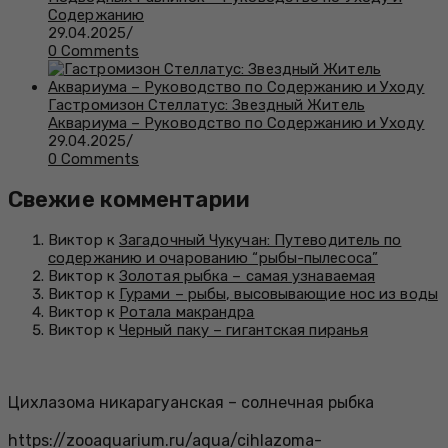
Содержанию
29.04.2025
/
0 Comments
Гастромизон Стеллатус: Звездный Житель
Аквариума – Руководство по Содержанию и Уходу
29.04.2025
/
0 Comments
Свежие комментарии
Виктор к
Загадочный Чукучан: Путеводитель по
содержанию и очарованию “рыбы-пылесоса”
Виктор к
Золотая рыбка – самая узнаваемая
Виктор к
Гурами – рыбы, высовывающие нос из воды
Виктор к
Ротала макрандра
Виктор к
Черный паку – гигантская пиранья
Цихлазома никарагуанская – солнечная рыбка
https://zooaquarium.ru/aqua/cihlazoma-