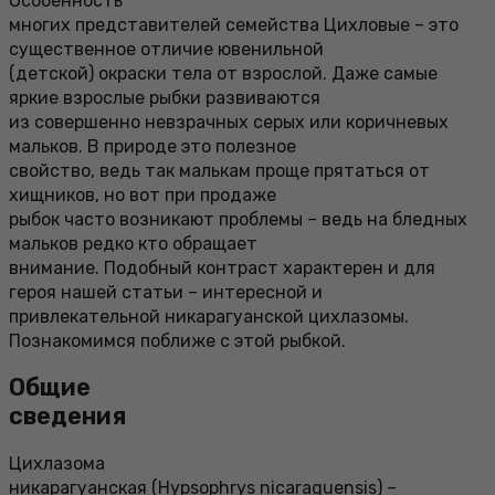
Особенность
многих представителей семейства Цихловые – это
существенное отличие ювенильной
(детской) окраски тела от взрослой. Даже самые
яркие взрослые рыбки развиваются
из совершенно невзрачных серых или коричневых
мальков. В природе это полезное
свойство, ведь так малькам проще прятаться от
хищников, но вот при продаже
рыбок часто возникают проблемы – ведь на бледных
мальков редко кто обращает
внимание. Подобный контраст характерен и для
героя нашей статьи – интересной и
привлекательной никарагуанской цихлазомы.
Познакомимся поближе с этой рыбкой.
Общие
сведения
Цихлазома
никарагуанская (Hypsophrys nicaraguensis) –