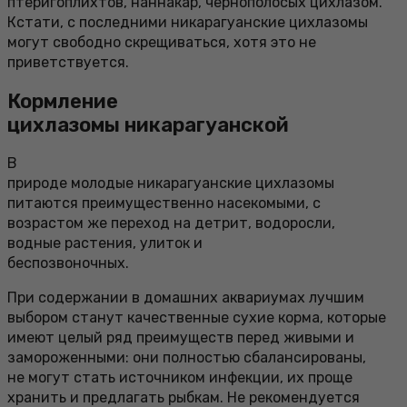
птеригоплихтов, наннакар, чернополосых цихлазом.
Кстати, с последними никарагуанские цихлазомы
могут свободно скрещиваться, хотя это не
приветствуется.
Кормление
цихлазомы никарагуанской
В
природе молодые никарагуанские цихлазомы
питаются преимущественно насекомыми, с
возрастом же переход на детрит, водоросли,
водные растения, улиток и
беспозвоночных.
При содержании в домашних аквариумах лучшим
выбором станут качественные сухие корма, которые
имеют целый ряд преимуществ перед живыми и
замороженными: они полностью сбалансированы,
не могут стать источником инфекции, их проще
хранить и предлагать рыбкам. Не рекомендуется