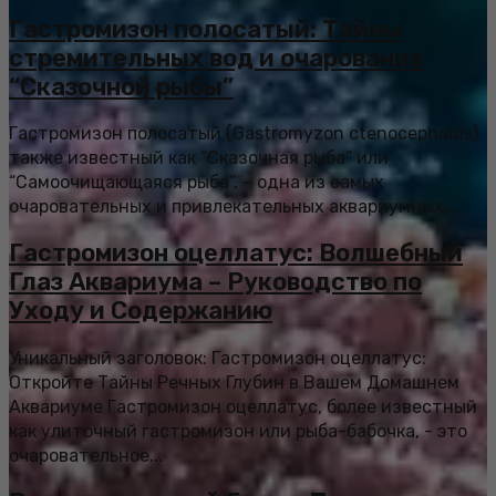
Гастромизон полосатый: Тайны
стремительных вод и очарование
“Сказочной рыбы”
Гастромизон полосатый (Gastromyzon ctenocephalus),
также известный как “Сказочная рыба” или
“Самоочищающаяся рыба”, – одна из самых
очаровательных и привлекательных аквариумных...
Гастромизон оцеллатус: Волшебный
Глаз Аквариума – Руководство по
Уходу и Содержанию
Уникальный заголовок: Гастромизон оцеллатус:
Откройте Тайны Речных Глубин в Вашем Домашнем
Аквариуме Гастромизон оцеллатус, более известный
как улиточный гастромизон или рыба-бабочка, - это
очаровательное...