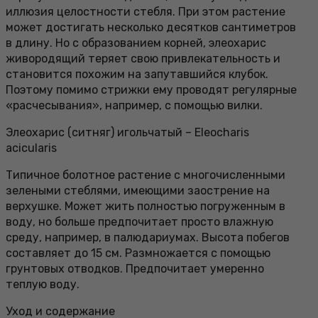
иллюзия целостности стебля. При этом растение
может достигать несколько десятков сантиметров
в длину. Но с образованием корней, элеохарис
живородящий теряет свою привлекательность и
становится похожим на запутавшийся клубок.
Поэтому помимо стрижки ему проводят регулярные
«расчесывания», например, с помощью вилки.
Элеохарис (ситняг) игольчатый – Eleocharis
acicularis
Типичное болотное растение с многочисленными
зелеными стеблями, имеющими заострение на
верхушке. Может жить полностью погруженным в
воду, но больше предпочитает просто влажную
среду, например, в палюдариумах. Высота побегов
составляет до 15 см. Размножается с помощью
грунтовых отводков. Предпочитает умеренно
теплую воду.
Уход и содержание