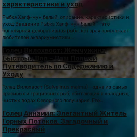
характеристики и уход
Рыбка Халф-мун белый: описание, характеристики и
уход Введение Рыбка Халф-мун белый — это
популярная декоративная рыба, которая привлекает
любителей аквариумистики...
Голец Вилохвост: Жемчужина
Быстрых Вод – Ваш Полный
Путеводитель по Содержанию и
Уходу
Голец Вилохвост (Salvelinus malma) - одна из самых
красивых и грациозных рыб, обитающих в холодных,
чистых водах Северного полушария. Его...
Голец Аннамия: Элегантный Житель
Горных Потоков, Загадочный и
Прекрасный