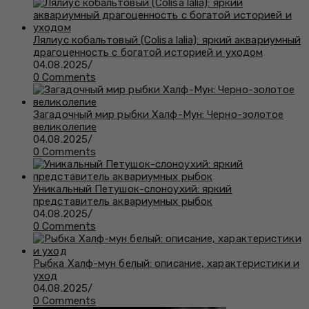
Лялиус кобальтовый (Colisa lalia): яркий аквариумный
драгоценность с богатой историей и уходом
04.08.2025
/
0 Comments
Загадочный мир рыбки Халф-Мун: Черно-золотое
великолепие
04.08.2025
/
0 Comments
Уникальный Петушок-слоноухий: яркий
представитель аквариумных рыбок
04.08.2025
/
0 Comments
Рыбка Халф-мун белый: описание, характеристики и
уход
04.08.2025
/
0 Comments