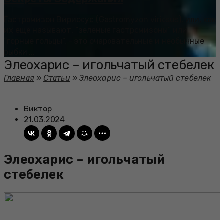
Гастромизон Вириосус (Gastromyzon viriosus), или, как
их еще называют, “зеленые гастромизоны” или
“горные гольцы”, - это очаровательные и необычные
рыбки,...
Элеохарис – игольчатый стебелек
Главная
»
Статьи
»
Элеохарис – игольчатый стебелек
Виктор
21.03.2024
Элеохарис – игольчатый
стебелек