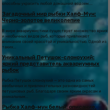
способны украсить любой домашний водоем....
Загадочный мир рыбки Халф-Мун:
Черно-золотое великолепие
В мире аквариумистики существует множество ярких
и необычных видов рыб, которые привлекают
внимание своей красотой и уникальностью. Одной из
таких...
Уникальный Петушок-слоноухий:
яркий представитель аквариумных
рыбок
Рыбка Петушок слоноухий — это одна из самых
необычных и привлекательных разновидностей
петушковых рыб. Благодаря своим ярким окрасам и
уникальным...
Рыбка Халф-мун белый: описание,