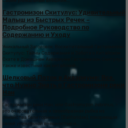
Своим уникальным внешним...
Гастромизон Скитулус: Удивительный
Малыш из Быстрых Речек –
Подробное Руководство по
Содержанию и Уходу
Уникальный Заголовок: Восхитительный Гастромизон
Скитулус: Тайны Содержания и Забота о Китайском
Скате в Домашнем Аквариуме Гастромизон Скитулус,
также известный как китайский...
Шелковый Поток в Аквариуме: Все,
что Нужно Знать о Гастромизоне реки
Нан
Гастромизон реки Нан, или Gastromyzon zebrinus, –
это очаровательная и своеобразная рыбка из
семейства балиториевых (Balitoridae), покоряющая
своей уникальной внешностью и...