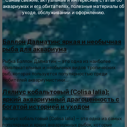
Самые свежие, актуальные и интересные статьи об
аквариумах и его обитателях, полезные материалы об
уходе, обслуживании и оформлению.
Баллон Далматин: яркая и необычная
рыба для аквариума
Рыбка Баллон Далматин — это одна из наиболее
привлекательных и необычных видов тропических
рыб, которая пользуется популярностью среди
любителей аквариумистики...
Лялиус кобальтовый (Colisa lalia):
яркий аквариумный драгоценность с
богатой историей и уходом
Лялиус кобальтовый (Colisa lalia) — это одна из самых
популярных и ярких аквариумных рыбок, которые