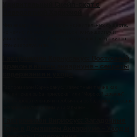
Удивительный Скейп-скат с
Невероятной Харизмой
Мир аквариумистики полон удивительных существ,
но немногие могут сравниться по изяществу и
уникальности с рыбой, известной как Гастромизон
ктеноцефалус, или...
Гастромизон Корнусакус: Восточный
дракон в вашем аквариуме – секреты
содержания и ухода
Гастромизон Корнусакус, известный также как
“Гигантская рыба-присоска” или “Морской дракон”, –
это очаровательная и необычная рыба, привлекающая
аквариумистов своим уникальным...
Гастромизон Вириосус: Загадочные
Горы в Домашнем Аквариуме – Уход и
Секреты Содержания