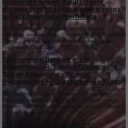
Восхитительный Горец: Полное
руководство по содержанию и уходу
за Гастромизоном Монтикола
Гастромизон Монтикола, или, как его ласково
называют аквариумисты, “Лягушкорот” или “Скальный
сомик”, – это очаровательная и загадочная рыбка,
покоряющая сердца...
Гастромизон Лепидогастер:
Удивительный “Горный Присоска” в
Вашем Аквариуме – Полное
Руководство по Содержанию и Уходу
Гастромизон лепидогастер, или, как его ласково
называют аквариумисты, “горный присоска”, – это
очаровательная и необычная рыбка, которая станет
настоящим украшением...
Гастромизон Ктеноцефалус: