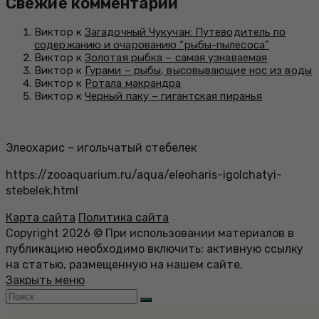
Свежие комментарии
Виктор к
Загадочный Чукучан: Путеводитель по
содержанию и очарованию “рыбы-пылесоса”
Виктор к
Золотая рыбка – самая узнаваемая
Виктор к
Гурами – рыбы, высовывающие нос из воды
Виктор к
Ротала макрандра
Виктор к
Черный паку – гигантская пиранья
Элеохарис – игольчатый стебелек
https://zooaquarium.ru/aqua/eleoharis-igolchatyi-
stebelek.html
Карта сайта
Политика сайта
Copyright 2026 © При использовании материалов в
публикацию необходимо включить: активную ссылку
на статью, размещенную на нашем сайте.
Закрыть меню