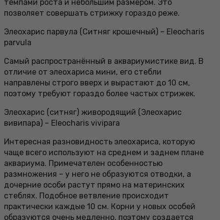
темпами роста и небольшим размером. Это
позволяет совершать стрижку гораздо реже.
Элеохарис парвула (Ситняг крошечный) – Eleocharis
parvula
Самый распространённый в аквариумистике вид. В
отличие от элеохариса мини, его стебли
направлены строго вверх и вырастают до 10 см,
поэтому требуют гораздо более частых стрижек.
Элеохарис (ситняг) живородящий (Элеохарис
вивипара) – Eleocharis vivipara
Интересная разновидность элеохариса, которую
чаще всего используют на среднем и заднем плане
аквариума. Примечателен особенностью
размножения – у него не образуются отводки, а
дочерние особи растут прямо на материнских
стеблях. Подобное ветвление происходит
практически каждые 10 см. Корни у новых особей
образуются очень медленно, поэтому создается