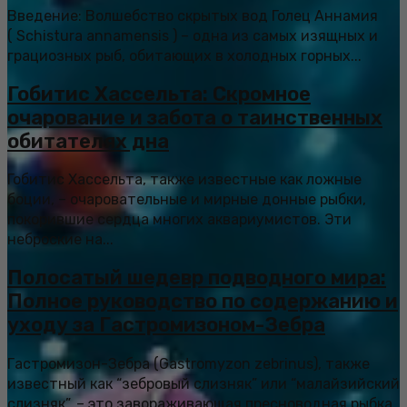
Введение: Волшебство скрытых вод Голец Аннамия
( Schistura annamensis ) – одна из самых изящных и
грациозных рыб, обитающих в холодных горных...
Гобитис Хассельта: Скромное
очарование и забота о таинственных
обитателях дна
Гобитис Хассельта, также известные как ложные
боции, – очаровательные и мирные донные рыбки,
покорившие сердца многих аквариумистов. Эти
неброские на...
Полосатый шедевр подводного мира:
Полное руководство по содержанию и
уходу за Гастромизоном-Зебра
Гастромизон-Зебра (Gastromyzon zebrinus), также
известный как “зебровый слизняк” или “малайзийский
слизняк”, – это завораживающая пресноводная рыбка,