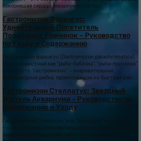
покорившая сердца аквариумистов по...
Гастромизон Фаррагус:
Удивительный Посетитель
Подводных Равнинок – Руководство
по Уходу и Содержанию
Гастромизон фаррагус (Gastromyzon parachromatica),
также известный как “рыба-бабочка”, “рыба-присоска”
или просто “гастромизон”, – очаровательная
пресноводная рыбка, происходящая из быстрых рек...
Гастромизон Стеллатус: Звездный
Житель Аквариума – Руководство по
Содержанию и Уходу
Гастромизон Стеллатус, или Звездный Гастромизон,
– одна из самых очаровательных и необычных рыбок,
украшающих аквариумы любителей акваскейпинга.