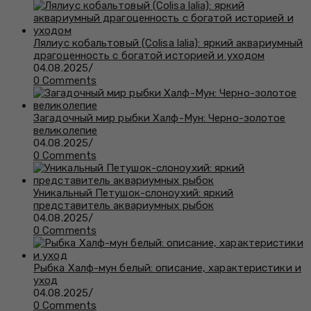
Лялиус кобальтовый (Colisa lalia): яркий аквариумный
драгоценность с богатой историей и уходом
04.08.2025
/
0 Comments
Загадочный мир рыбки Халф-Мун: Черно-золотое
великолепие
04.08.2025
/
0 Comments
Уникальный Петушок-слоноухий: яркий
представитель аквариумных рыбок
04.08.2025
/
0 Comments
Рыбка Халф-мун белый: описание, характеристики и
уход
04.08.2025
/
0 Comments