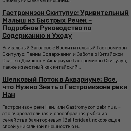
Своим уникальным внешним...
Гастромизон Скитулус: Удивительный
Малыш из Быстрых Речек –
Подробное Руководство по
Содержанию и Уходу
Уникальный Заголовок: Восхитительный Гастромизон
Скитулус: Тайны Содержания и Забота о Китайском
Скате в Домашнем Аквариуме Гастромизон Скитулус,
также известный как китайский...
Шелковый Поток в Аквариуме: Все,
что Нужно Знать о Гастромизоне реки
Нан
Гастромизон реки Нан, или Gastromyzon zebrinus, –
это очаровательная и своеобразная рыбка из
семейства балиториевых (Balitoridae), покоряющая
своей уникальной внешностью и...