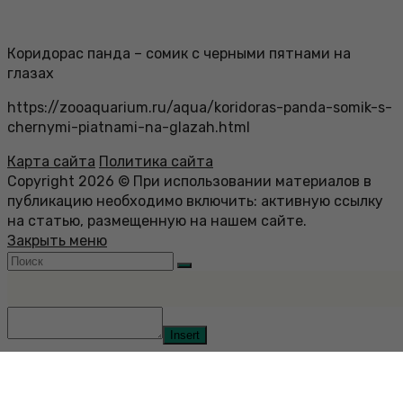
Коридорас панда – сомик с черными пятнами на
глазах
https://zooaquarium.ru/aqua/koridoras-panda-somik-s-
chernymi-piatnami-na-glazah.html
Карта сайта
Политика сайта
Copyright 2026 © При использовании материалов в
публикацию необходимо включить: активную ссылку
на статью, размещенную на нашем сайте.
Закрыть меню
Insert