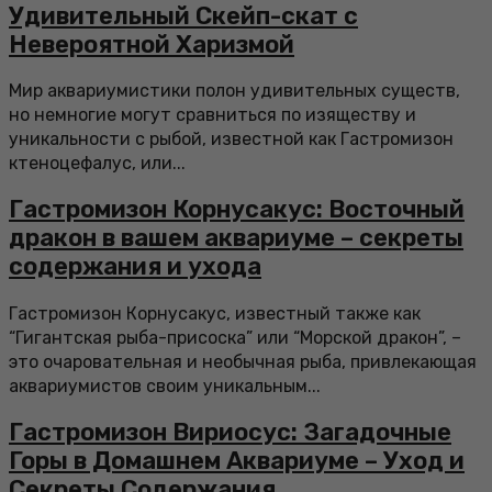
Удивительный Скейп-скат с
Невероятной Харизмой
Мир аквариумистики полон удивительных существ,
но немногие могут сравниться по изяществу и
уникальности с рыбой, известной как Гастромизон
ктеноцефалус, или...
Гастромизон Корнусакус: Восточный
дракон в вашем аквариуме – секреты
содержания и ухода
Гастромизон Корнусакус, известный также как
“Гигантская рыба-присоска” или “Морской дракон”, –
это очаровательная и необычная рыба, привлекающая
аквариумистов своим уникальным...
Гастромизон Вириосус: Загадочные
Горы в Домашнем Аквариуме – Уход и
Секреты Содержания