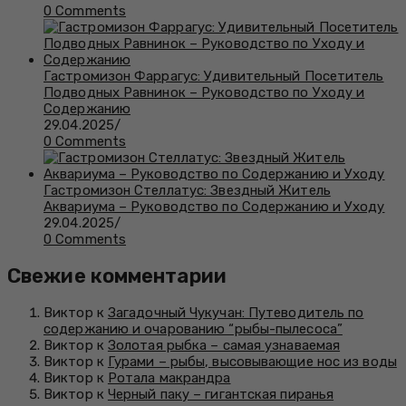
0 Comments
Гастромизон Фаррагус: Удивительный Посетитель
Подводных Равнинок – Руководство по Уходу и
Содержанию
29.04.2025
/
0 Comments
Гастромизон Стеллатус: Звездный Житель
Аквариума – Руководство по Содержанию и Уходу
29.04.2025
/
0 Comments
Свежие комментарии
Виктор к
Загадочный Чукучан: Путеводитель по
содержанию и очарованию “рыбы-пылесоса”
Виктор к
Золотая рыбка – самая узнаваемая
Виктор к
Гурами – рыбы, высовывающие нос из воды
Виктор к
Ротала макрандра
Виктор к
Черный паку – гигантская пиранья