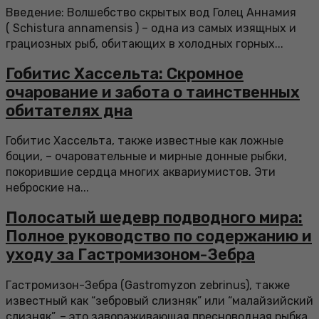
Введение: Волшебство скрытых вод Голец Аннамия
( Schistura annamensis ) – одна из самых изящных и
грациозных рыб, обитающих в холодных горных...
Гобитис Хассельта: Скромное
очарование и забота о таинственных
обитателях дна
Гобитис Хассельта, также известные как ложные
боции, – очаровательные и мирные донные рыбки,
покорившие сердца многих аквариумистов. Эти
неброские на...
Полосатый шедевр подводного мира:
Полное руководство по содержанию и
уходу за Гастромизоном-Зебра
Гастромизон-Зебра (Gastromyzon zebrinus), также
известный как “зебровый слизняк” или “малайзийский
слизняк”, – это завораживающая пресноводная рыбка,