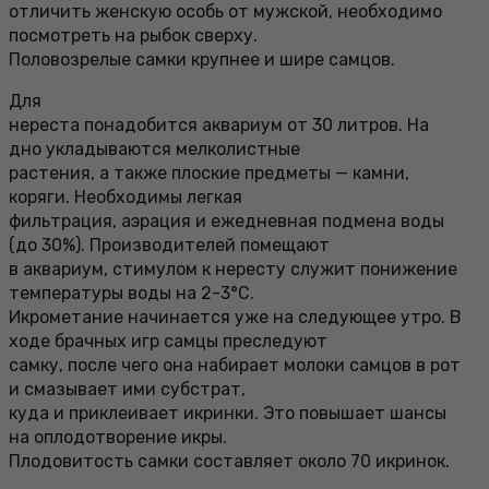
отличить женскую особь от мужской, необходимо
посмотреть на рыбок сверху.
Половозрелые самки крупнее и шире самцов.
Для
нереста понадобится аквариум от 30 литров. На
дно укладываются мелколистные
растения, а также плоские предметы — камни,
коряги. Необходимы легкая
фильтрация, аэрация и ежедневная подмена воды
(до 30%). Производителей помещают
в аквариум, стимулом к нересту служит понижение
температуры воды на 2-3°С.
Икрометание начинается уже на следующее утро. В
ходе брачных игр самцы преследуют
самку, после чего она набирает молоки самцов в рот
и смазывает ими субстрат,
куда и приклеивает икринки. Это повышает шансы
на оплодотворение икры.
Плодовитость самки составляет около 70 икринок.