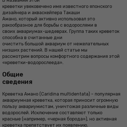
В названии этой
креветки увековечено имя известного японского
дизайнера и акваскейпера Такаши
Амано, который активно использовал это
ракообразное для борьбы с водорослями в
своих аквариумах-шедеврах. Группа таких креветок
способна в считанные дни
очистить большой аквариум от нежелательных
низших растений. В нашей статье мы
рассмотрим вопросы комфортного содержания этой
«креветки-водорослееда».
Общие
сведения
Креветка Амано (Caridina multidentata) – популярная
аквариумная креветка, которая приносит огромную
пользу аквариумистам, уничтожая различные виды
водорослей. Исключение составляют только
красные (например, «черная борода»), но активная
креветка препятствует их появлению.