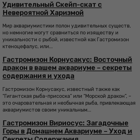
Удивительный Скейп-скат с
Невероятной Харизмой
Мир аквариумистики полон удивительных существ,
но немногие могут сравниться по изяществу и
уникальности с рыбой, известной как Гастромизон
ктеноцефалус, или...
Гастромизон Корнусакус: Восточный
дракон в вашем аквариуме – секреты
содержания и ухода
Гастромизон Корнусакус, известный также как
“Гигантская рыба-присоска” или “Морской дракон”, –
это очаровательная и необычная рыба, привлекающая
аквариумистов своим уникальным...
Гастромизон Вириосус: Загадочные
Горы в Домашнем Аквариуме – Уход и
Секреты Содержания