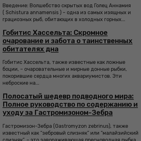
Введение: Волшебство скрытых вод Голец Аннамия
( Schistura annamensis ) – одна из самых изящных и
грациозных рыб, обитающих в холодных горных...
Гобитис Хассельта: Скромное
очарование и забота о таинственных
обитателях дна
Гобитис Хассельта, также известные как ложные
боции, – очаровательные и мирные донные рыбки,
покорившие сердца многих аквариумистов. Эти
неброские на...
Полосатый шедевр подводного мира:
Полное руководство по содержанию и
уходу за Гастромизоном-Зебра
Гастромизон-Зебра (Gastromyzon zebrinus), также
известный как “зебровый слизняк” или “малайзийский
слизняк”, – это завораживающая пресноводная рыбка,