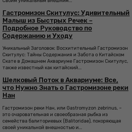
Своим уникальным внешним...
Гастромизон Скитулус: Удивительный
Малыш из Быстрых Речек –
Подробное Руководство по
Содержанию и Уходу
Уникальный Заголовок: Восхитительный Гастромизон
Скитулус: Тайны Содержания и Забота о Китайском
Скате в Домашнем Аквариуме Гастромизон Скитулус,
также известный как китайский...
Шелковый Поток в Аквариуме: Все,
что Нужно Знать о Гастромизоне реки
Нан
Гастромизон реки Нан, или Gastromyzon zebrinus, –
это очаровательная и своеобразная рыбка из
семейства балиториевых (Balitoridae), покоряющая
своей уникальной внешностью и...