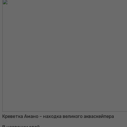
Креветка Амано – находка великого акваскейпера