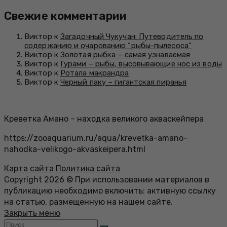
Свежие комментарии
Виктор к
Загадочный Чукучан: Путеводитель по
содержанию и очарованию “рыбы-пылесоса”
Виктор к
Золотая рыбка – самая узнаваемая
Виктор к
Гурами – рыбы, высовывающие нос из воды
Виктор к
Ротала макрандра
Виктор к
Черный паку – гигантская пиранья
Креветка Амано – находка великого акваскейпера
https://zooaquarium.ru/aqua/krevetka-amano-
nahodka-velikogo-akvaskeipera.html
Карта сайта
Политика сайта
Copyright 2026 © При использовании материалов в
публикацию необходимо включить: активную ссылку
на статью, размещенную на нашем сайте.
Закрыть меню