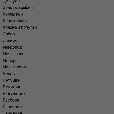
Дискусы
Золотые рыбки
Карпы кои
Коридорасы
Красный попугай
Лабео
Лялиус
Макропод
Меченосец
Минор
Моллинезии
Неоны
Петушки
Пецилия
Радужницы
Расбора
Скалярии
Тернеция