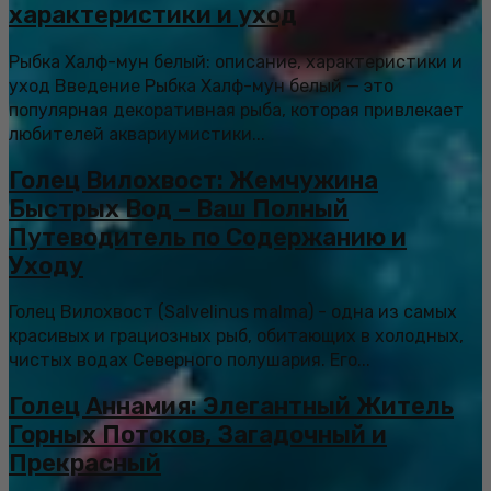
характеристики и уход
Рыбка Халф-мун белый: описание, характеристики и
уход Введение Рыбка Халф-мун белый — это
популярная декоративная рыба, которая привлекает
любителей аквариумистики...
Голец Вилохвост: Жемчужина
Быстрых Вод – Ваш Полный
Путеводитель по Содержанию и
Уходу
Голец Вилохвост (Salvelinus malma) - одна из самых
красивых и грациозных рыб, обитающих в холодных,
чистых водах Северного полушария. Его...
Голец Аннамия: Элегантный Житель
Горных Потоков, Загадочный и
Прекрасный