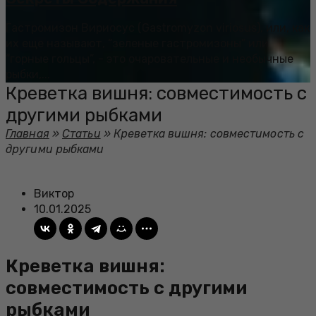
Гастромизон Вириосус (Gastromyzon viriosus), или, как
их еще называют, “зеленые гастромизоны” или
“горные гольцы”, - это очаровательные и необычные
рыбки,...
Креветка вишня: совместимость с
другими рыбками
Главная
»
Статьи
»
Креветка вишня: совместимость с
другими рыбками
Виктор
10.01.2025
Креветка вишня:
совместимость с другими
рыбками