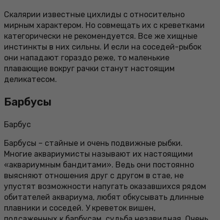
Скалярии известные цихлиды с относительно
мирным характером. Но совмещать их с креветками
категорически не рекомендуется. Все же хищные
инстинкты в них сильны. И если на соседей-рыбок
они нападают гораздо реже, то маленькие
плавающие вокруг рачки станут настоящим
деликатесом.
Барбусы
Барбус
Барбусы – стайные и очень подвижные рыбки.
Многие аквариумисты называют их настоящими
«аквариумным бандитами». Ведь они постоянно
выясняют отношения друг с другом в стае, не
упустят возможности напугать оказавшихся рядом
обитателей аквариума, любят обкусывать длинные
плавники и соседей. У креветок вишен,
подсаженных к барбусам, судьба незавидная. Очень