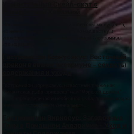
Удивительный Скейп-скат с
Невероятной Харизмой
Мир аквариумистики полон удивительных существ,
но немногие могут сравниться по изяществу и
уникальности с рыбой, известной как Гастромизон
ктеноцефалус, или...
Гастромизон Корнусакус: Восточный
дракон в вашем аквариуме – секреты
содержания и ухода
Гастромизон Корнусакус, известный также как
“Гигантская рыба-присоска” или “Морской дракон”, –
это очаровательная и необычная рыба, привлекающая
аквариумистов своим уникальным...
Гастромизон Вириосус: Загадочные
Горы в Домашнем Аквариуме – Уход и
Секреты Содержания