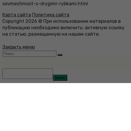
sovmestimost-s-drygimi-rybkami.html
Карта сайта
Политика сайта
Copyright 2026 © При использовании материалов в
публикацию необходимо включить: активную ссылку
на статью, размещенную на нашем сайте.
Закрыть меню
Insert