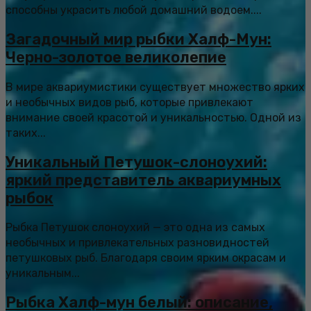
способны украсить любой домашний водоем....
Загадочный мир рыбки Халф-Мун:
Черно-золотое великолепие
В мире аквариумистики существует множество ярких
и необычных видов рыб, которые привлекают
внимание своей красотой и уникальностью. Одной из
таких...
Уникальный Петушок-слоноухий:
яркий представитель аквариумных
рыбок
Рыбка Петушок слоноухий — это одна из самых
необычных и привлекательных разновидностей
петушковых рыб. Благодаря своим ярким окрасам и
уникальным...
Рыбка Халф-мун белый: описание,