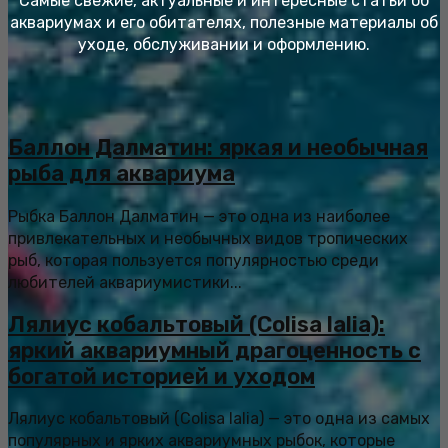
Самые свежие, актуальные и интересные статьи об
аквариумах и его обитателях, полезные материалы об
уходе, обслуживании и оформлению.
Баллон Далматин: яркая и необычная
рыба для аквариума
Рыбка Баллон Далматин — это одна из наиболее
привлекательных и необычных видов тропических
рыб, которая пользуется популярностью среди
любителей аквариумистики...
Лялиус кобальтовый (Colisa lalia):
яркий аквариумный драгоценность с
богатой историей и уходом
Лялиус кобальтовый (Colisa lalia) — это одна из самых
популярных и ярких аквариумных рыбок, которые