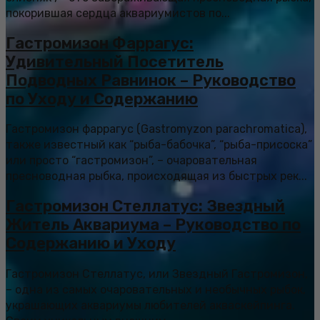
покорившая сердца аквариумистов по...
Гастромизон Фаррагус:
Удивительный Посетитель
Подводных Равнинок – Руководство
по Уходу и Содержанию
Гастромизон фаррагус (Gastromyzon parachromatica),
также известный как “рыба-бабочка”, “рыба-присоска”
или просто “гастромизон”, – очаровательная
пресноводная рыбка, происходящая из быстрых рек...
Гастромизон Стеллатус: Звездный
Житель Аквариума – Руководство по
Содержанию и Уходу
Гастромизон Стеллатус, или Звездный Гастромизон,
– одна из самых очаровательных и необычных рыбок,
украшающих аквариумы любителей акваскейпинга.