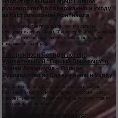
Восхитительный Горец: Полное
руководство по содержанию и уходу
за Гастромизоном Монтикола
Гастромизон Монтикола, или, как его ласково
называют аквариумисты, “Лягушкорот” или “Скальный
сомик”, – это очаровательная и загадочная рыбка,
покоряющая сердца...
Гастромизон Лепидогастер:
Удивительный “Горный Присоска” в
Вашем Аквариуме – Полное
Руководство по Содержанию и Уходу
Гастромизон лепидогастер, или, как его ласково
называют аквариумисты, “горный присоска”, – это
очаровательная и необычная рыбка, которая станет
настоящим украшением...
Гастромизон Ктеноцефалус: