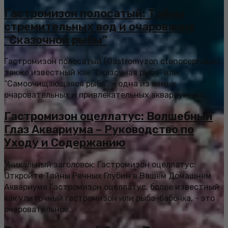
Гастромизон полосатый: Тайны
стремительных вод и очарование
“Сказочной рыбы”
Гастромизон полосатый (Gastromyzon ctenocephalus),
также известный как “Сказочная рыба” или
“Самоочищающаяся рыба”, – одна из самых
очаровательных и привлекательных аквариумных...
Гастромизон оцеллатус: Волшебный
Глаз Аквариума – Руководство по
Уходу и Содержанию
Уникальный заголовок: Гастромизон оцеллатус:
Откройте Тайны Речных Глубин в Вашем Домашнем
Аквариуме Гастромизон оцеллатус, более известный
как улиточный гастромизон или рыба-бабочка, - это
очаровательное...