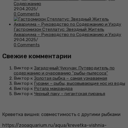
Содержанию
29.04.2025
/
0 Comments
Гастромизон Стеллатус: Звездный Житель
Аквариума – Руководство по Содержанию и Уходу
29.04.2025
/
0 Comments
Свежие комментарии
Виктор к
Загадочный Чукучан: Путеводитель по
содержанию и очарованию “рыбы-пылесоса”
Виктор к
Золотая рыбка – самая узнаваемая
Виктор к
Гурами – рыбы, высовывающие нос из воды
Виктор к
Ротала макрандра
Виктор к
Черный паку – гигантская пиранья
Креветка вишня: совместимость с другими рыбками
https://zooaquarium.ru/aqua/krevetka-vishnia-