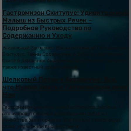
Своим уникальным внешним...
Гастромизон Скитулус: Удивительный
Малыш из Быстрых Речек –
Подробное Руководство по
Содержанию и Уходу
Уникальный Заголовок: Восхитительный Гастромизон
Скитулус: Тайны Содержания и Забота о Китайском
Скате в Домашнем Аквариуме Гастромизон Скитулус,
также известный как китайский...
Шелковый Поток в Аквариуме: Все,
что Нужно Знать о Гастромизоне реки
Нан
Гастромизон реки Нан, или Gastromyzon zebrinus, –
это очаровательная и своеобразная рыбка из
семейства балиториевых (Balitoridae), покоряющая
своей уникальной внешностью и...