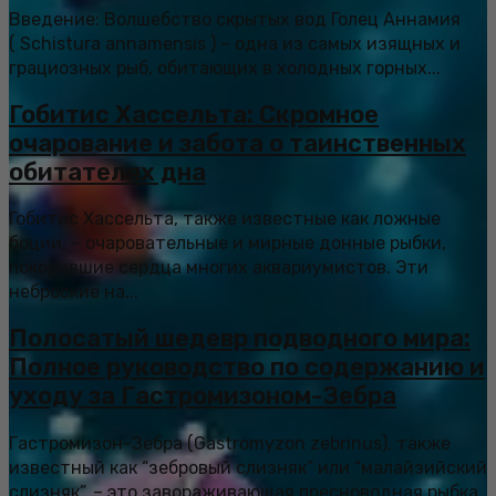
Введение: Волшебство скрытых вод Голец Аннамия
( Schistura annamensis ) – одна из самых изящных и
грациозных рыб, обитающих в холодных горных...
Гобитис Хассельта: Скромное
очарование и забота о таинственных
обитателях дна
Гобитис Хассельта, также известные как ложные
боции, – очаровательные и мирные донные рыбки,
покорившие сердца многих аквариумистов. Эти
неброские на...
Полосатый шедевр подводного мира:
Полное руководство по содержанию и
уходу за Гастромизоном-Зебра
Гастромизон-Зебра (Gastromyzon zebrinus), также
известный как “зебровый слизняк” или “малайзийский
слизняк”, – это завораживающая пресноводная рыбка,