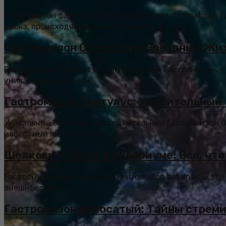
Гастромизон фаррагус (Gastromyzon parachromatica), т
рыбка, происходящая из быстрых рек...
Гастромизон Стеллатус: Звездный Жит
Гастромизон Стеллатус, или Звездный Гастромизон, –
уникальным внешним...
Гастромизон Скитулус: Удивительный
Уникальный Заголовок: Восхитительный Гастромизон С
известный как китайский...
Шелковый Поток в Аквариуме: Все, что
Гастромизон реки Нан, или Gastromyzon zebrinus, – эт
внешностью и...
Гастромизон полосатый: Тайны стреми