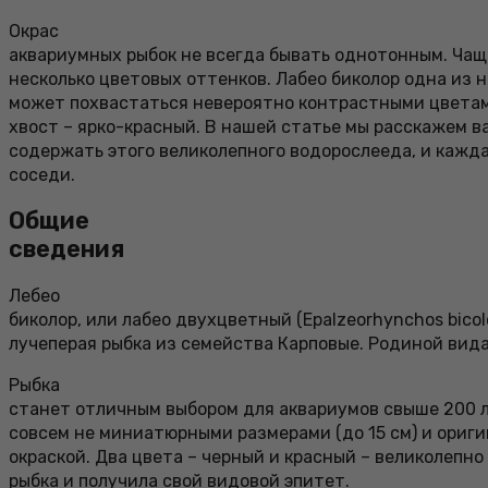
Окрас
аквариумных рыбок не всегда бывать однотонным. Чаще
несколько цветовых оттенков. Лабео биколор одна из 
может похвастаться невероятно контрастными цветами
хвост – ярко-красный. В нашей статье мы расскажем ва
содержать этого великолепного водорослееда, и кажда
соседи.
Общие
сведения
Лебео
биколор, или лабео двухцветный (Epalzeorhynchos bicol
лучеперая рыбка из семейства Карповые. Родиной вида
Рыбка
станет отличным выбором для аквариумов свыше 200 л
совсем не миниатюрными размерами (до 15 см) и ориг
окраской. Два цвета – черный и красный – великолепно
рыбка и получила свой видовой эпитет.