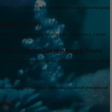
и просто “гастромизон”, – очаровательная пресноводная
ржанию и Уходу
рашающих аквариумы любителей акваскейпинга. Своим
Руководство по Содержанию и Уходу
те в Домашнем Аквариуме Гастромизон Скитулус, также
иториевых (Balitoridae), покоряющая своей уникальной
рыбы”