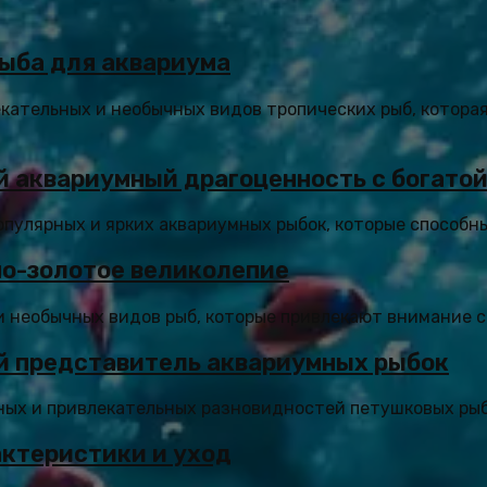
рыба для аквариума
екательных и необычных видов тропических рыб, котора
кий аквариумный драгоценность с богато
 популярных и ярких аквариумных рыбок, которые способн
но-золотое великолепие
необычных видов рыб, которые привлекают внимание сво
й представитель аквариумных рыбок
ных и привлекательных разновидностей петушковых рыб.
актеристики и уход