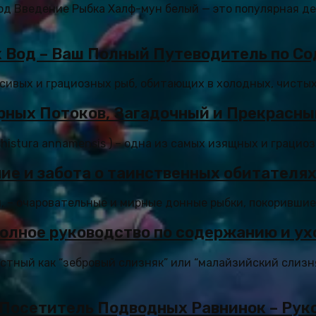
ход Введение Рыбка Халф-мун белый — это популярная д
 Вод – Ваш Полный Путеводитель по С
асивых и грациозных рыб, обитающих в холодных, чистых
рных Потоков, Загадочный и Прекрасны
istura annamensis ) – одна из самых изящных и грациоз
ие и забота о таинственных обитателях
, – очаровательные и мирные донные рыбки, покорившие 
олное руководство по содержанию и ух
естный как “зебровый слизняк” или “малайзийский слизн
 Посетитель Подводных Равнинок – Рук