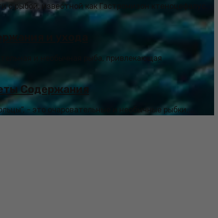
и с рыбой, известной как Гастромизон ктеноцефалус,
ержания и ухода
вательная и необычная рыба, привлекающая
реты Содержания
льцы”, - это очаровательные и необычные рыбки,...