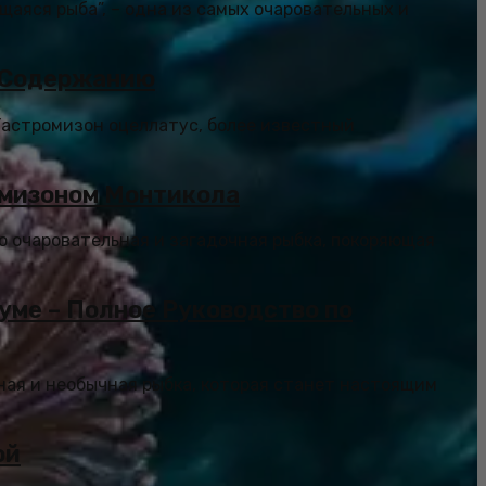
щаяся рыба”, – одна из самых очаровательных и
и Содержанию
Гастромизон оцеллатус, более известный
омизоном Монтикола
то очаровательная и загадочная рыбка, покоряющая
уме – Полное Руководство по
ьная и необычная рыбка, которая станет настоящим
ой