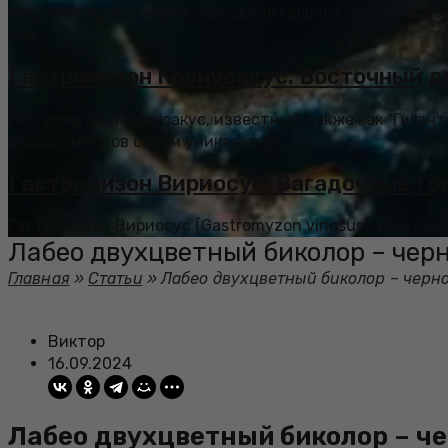
Мир аквариумистики полон удивительных существ, но 
или...
Гастромизон Корнусакус: Восточный д
Гастромизон Корнусакус, известный также как “Гигант
аквариумистов своим уникальным...
Гастромизон Вириосус: Загадочные Го
Гастромизон Вириосус (Gastromyzon viriosus), или, как
Лабео двухцветный биколор – чер
Главная
»
Статьи
»
Лабео двухцветный биколор – черн
Виктор
16.09.2024
Лабео двухцветный биколор – ч