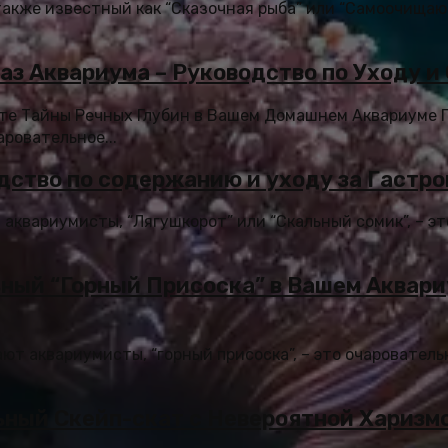
также известный как “Сказочная рыба” или “Самоочищаю
аз Аквариума – Руководство по Уходу 
йте Тайны Речных Глубин в Вашем Домашнем Аквариуме 
аровательное...
дство по содержанию и уходу за Гастр
 аквариумисты, “Лягушкорот” или “Скальный сомик”, – э
ный “Горный Присоска” в Вашем Аквари
ают аквариумисты, “горный присоска”, – это очаровател
ьный Скейп-скат с Невероятной Харизм