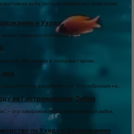
екоративная рыба, которая привлекает любителей
одержанию и Уходу
 водах Северного полушария. Его...
й
ных рыб, обитающих в холодных горных...
 дна
сердца многих аквариумистов. Эти неброские на...
оду за Гастромизоном-Зебра
як”, – это завораживающая пресноводная рыбка,
оводство по Уходу и Содержанию