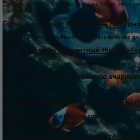
Рыбка Халф-мун белый: описание, характеристики и у
аквариумистики...
Голец Вилохвост: Жемчужина Быстрых
Голец Вилохвост (Salvelinus malma) - одна из самых кр
Голец Аннамия: Элегантный Житель Го
Введение: Волшебство скрытых вод Голец Аннамия ( Sch
Гобитис Хассельта: Скромное очарован
Гобитис Хассельта, также известные как ложные боции
Полосатый шедевр подводного мира: П
Гастромизон-Зебра (Gastromyzon zebrinus), также изв
покорившая сердца аквариумистов по...
Гастромизон Фаррагус: Удивительный