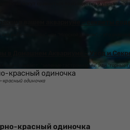
немногие могут сравниться по изяществу и уникальност
ракон в вашем аквариуме – секреты сод
ская рыба-присоска” или “Морской дракон”, – это очаро
ры в Домашнем Аквариуме – Уход и Сек
 их еще называют, “зеленые гастромизоны” или “горные го
но-красный одиночка
о-красный одиночка
ерно-красный одиночка