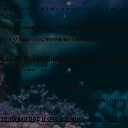
акже известный как “рыба-бабочка”, “рыба-присоска” ил
ель Аквариума – Руководство по Соде
 одна из самых очаровательных и необычных рыбок, ук
 Малыш из Быстрых Речек – Подробное 
китулус: Тайны Содержания и Забота о Китайском Ска
 Нужно Знать о Гастромизоне реки Нан
о очаровательная и своеобразная рыбка из семейства бал
тельных вод и очарование “Сказочной 