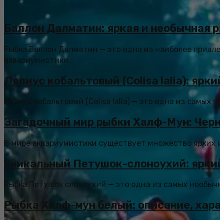
Баллон Далматин: яркая и необычная 
Рыбка Баллон Далматин — это одна из наиболее привл
аквариумистики...
Лялиус кобальтовый (Colisa lalia): яр
Лялиус кобальтовый (Colisa lalia) — это одна из самых
Загадочный мир рыбки Халф-Мун: Чер
В мире аквариумистики существует множество ярких и 
Уникальный Петушок-слоноухий: ярки
Рыбка Петушок слоноухий — это одна из самых необыч
Рыбка Халф-мун белый: описание, хар