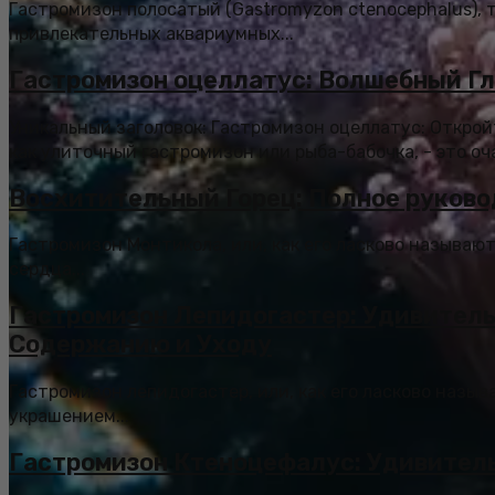
Гастромизон полосатый (Gastromyzon ctenocephalus), 
привлекательных аквариумных...
Гастромизон оцеллатус: Волшебный Гл
Уникальный заголовок: Гастромизон оцеллатус: Откро
как улиточный гастромизон или рыба-бабочка, - это оч
Восхитительный Горец: Полное руково
Гастромизон Монтикола, или, как его ласково называют
сердца...
Гастромизон Лепидогастер: Удивитель
Содержанию и Уходу
Гастромизон лепидогастер, или, как его ласково назыв
украшением...
Гастромизон Ктеноцефалус: Удивител