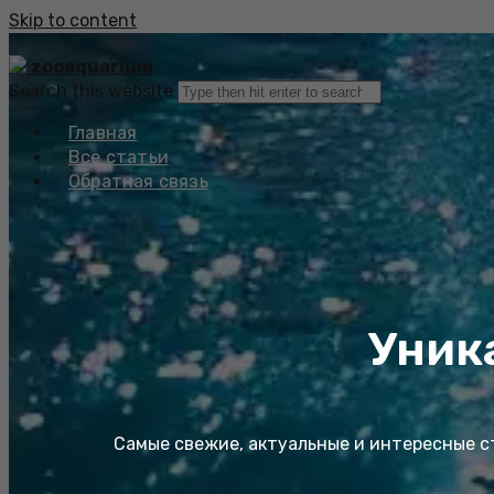
Skip to content
zooaquarium
Search this website
Главная
Все статьи
Обратная связь
Уник
Самые свежие, актуальные и интересные ст