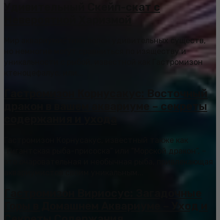
Удивительный Скейп-скат с
Невероятной Харизмой
Мир аквариумистики полон удивительных существ,
но немногие могут сравниться по изяществу и
уникальности с рыбой, известной как Гастромизон
ктеноцефалус, или...
Гастромизон Корнусакус: Восточный
дракон в вашем аквариуме – секреты
содержания и ухода
Гастромизон Корнусакус, известный также как
“Гигантская рыба-присоска” или “Морской дракон”, –
это очаровательная и необычная рыба, привлекающая
аквариумистов своим уникальным...
Гастромизон Вириосус: Загадочные
Горы в Домашнем Аквариуме – Уход и
Секреты Содержания