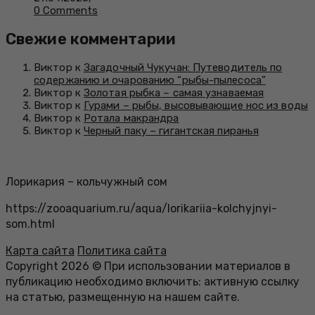
0 Comments
Свежие комментарии
Виктор к
Загадочный Чукучан: Путеводитель по
содержанию и очарованию “рыбы-пылесоса”
Виктор к
Золотая рыбка – самая узнаваемая
Виктор к
Гурами – рыбы, высовывающие нос из воды
Виктор к
Ротала макрандра
Виктор к
Черный паку – гигантская пиранья
Лорикария – кольчужный сом
https://zooaquarium.ru/aqua/lorikariia-kolchyjnyi-
som.html
Карта сайта
Политика сайта
Copyright 2026 © При использовании материалов в
публикацию необходимо включить: активную ссылку
на статью, размещенную на нашем сайте.