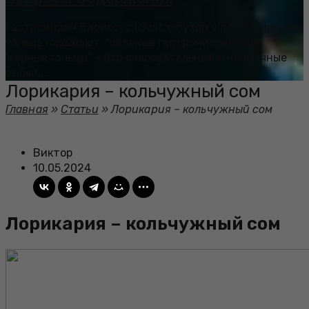
Гастромизон Вириосус (Gastromyzon viriosus), или, как
их еще называют, “зеленые гастромизоны” или
“горные гольцы”, - это очаровательные и необычные
рыбки,...
Лорикария – кольчужный сом
Главная
»
Статьи
»
Лорикария – кольчужный сом
Виктор
10.05.2024
Лорикария – кольчужный сом