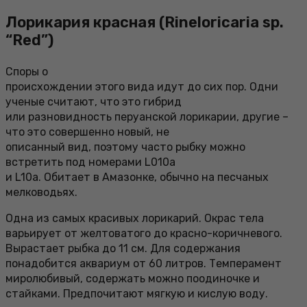
Лорикария красная (Rineloricaria sp.
“Red”)
Споры о
происхождении этого вида идут до сих пор. Одни
ученые считают, что это гибрид
или разновидность перуанской лорикарии, другие –
что это совершенно новый, не
описанный вид, поэтому часто рыбку можно
встретить под номерами L010a
и L10a. Обитает в Амазонке, обычно на песчаных
мелководьях.
Одна из самых красивых лорикарий. Окрас тела
варьирует от желтоватого до красно-коричневого.
Вырастает рыбка до 11 см. Для содержания
понадобится аквариум от 60 литров. Темперамент
миролюбивый, содержать можно поодиночке и
стайками. Предпочитают мягкую и кислую воду.