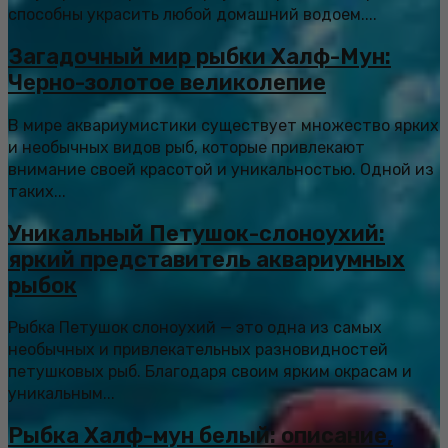
способны украсить любой домашний водоем....
Загадочный мир рыбки Халф-Мун:
Черно-золотое великолепие
В мире аквариумистики существует множество ярких
и необычных видов рыб, которые привлекают
внимание своей красотой и уникальностью. Одной из
таких...
Уникальный Петушок-слоноухий:
яркий представитель аквариумных
рыбок
Рыбка Петушок слоноухий — это одна из самых
необычных и привлекательных разновидностей
петушковых рыб. Благодаря своим ярким окрасам и
уникальным...
Рыбка Халф-мун белый: описание,