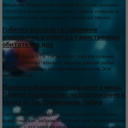
Введение: Волшебство скрытых вод Голец Аннамия
( Schistura annamensis ) – одна из самых изящных и
грациозных рыб, обитающих в холодных горных...
Гобитис Хассельта: Скромное
очарование и забота о таинственных
обитателях дна
Гобитис Хассельта, также известные как ложные
боции, – очаровательные и мирные донные рыбки,
покорившие сердца многих аквариумистов. Эти
неброские на...
Полосатый шедевр подводного мира:
Полное руководство по содержанию и
уходу за Гастромизоном-Зебра
Гастромизон-Зебра (Gastromyzon zebrinus), также
известный как “зебровый слизняк” или “малайзийский
слизняк”, – это завораживающая пресноводная рыбка,