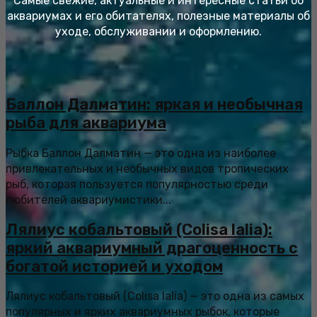
Самые свежие, актуальные и интересные статьи об
аквариумах и его обитателях, полезные материалы об
уходе, обслуживании и оформлению.
Баллон Далматин: яркая и необычная
рыба для аквариума
Рыбка Баллон Далматин — это одна из наиболее
привлекательных и необычных видов тропических
рыб, которая пользуется популярностью среди
любителей аквариумистики...
Лялиус кобальтовый (Colisa lalia):
яркий аквариумный драгоценность с
богатой историей и уходом
Лялиус кобальтовый (Colisa lalia) — это одна из самых
популярных и ярких аквариумных рыбок, которые