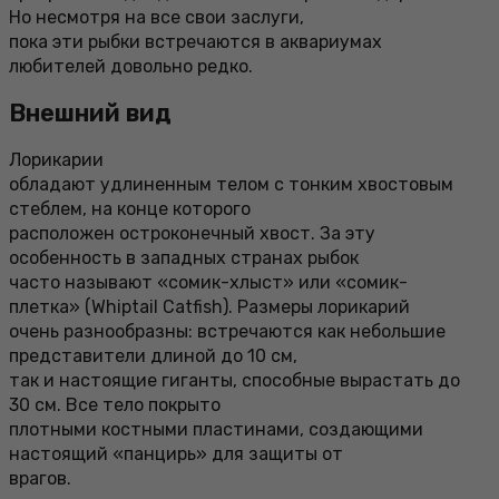
Но несмотря на все свои заслуги,
пока эти рыбки встречаются в аквариумах
любителей довольно редко.
Внешний вид
Лорикарии
обладают удлиненным телом с тонким хвостовым
стеблем, на конце которого
расположен остроконечный хвост. За эту
особенность в западных странах рыбок
часто называют «сомик-хлыст» или «сомик-
плетка» (Whiptail Catfish). Размеры лорикарий
очень разнообразны: встречаются как небольшие
представители длиной до 10 см,
так и настоящие гиганты, способные вырастать до
30 см. Все тело покрыто
плотными костными пластинами, создающими
настоящий «панцирь» для защиты от
врагов.