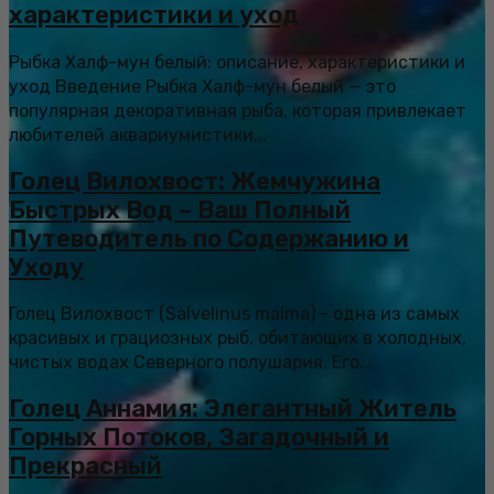
характеристики и уход
Рыбка Халф-мун белый: описание, характеристики и
уход Введение Рыбка Халф-мун белый — это
популярная декоративная рыба, которая привлекает
любителей аквариумистики...
Голец Вилохвост: Жемчужина
Быстрых Вод – Ваш Полный
Путеводитель по Содержанию и
Уходу
Голец Вилохвост (Salvelinus malma) - одна из самых
красивых и грациозных рыб, обитающих в холодных,
чистых водах Северного полушария. Его...
Голец Аннамия: Элегантный Житель
Горных Потоков, Загадочный и
Прекрасный