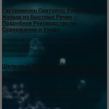
Своим уникальным внешним...
Гастромизон Скитулус: Удивительный
Малыш из Быстрых Речек –
Подробное Руководство по
Содержанию и Уходу
Уникальный Заголовок: Восхитительный Гастромизон
Скитулус: Тайны Содержания и Забота о Китайском
Скате в Домашнем Аквариуме Гастромизон Скитулус,
также известный как китайский...
Шелковый Поток в Аквариуме: Все,
что Нужно Знать о Гастромизоне реки
Нан
Гастромизон реки Нан, или Gastromyzon zebrinus, –
это очаровательная и своеобразная рыбка из
семейства балиториевых (Balitoridae), покоряющая
своей уникальной внешностью и...