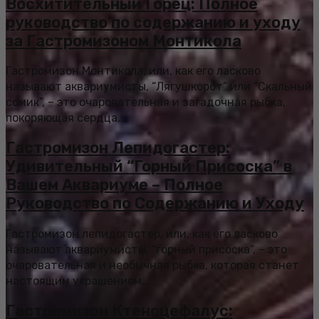
Восхитительный Горец: Полное
руководство по содержанию и уходу
за Гастромизоном Монтикола
Гастромизон Монтикола, или, как его ласково
называют аквариумисты, “Лягушкорот” или “Скальный
сомик”, – это очаровательная и загадочная рыбка,
покоряющая сердца...
Гастромизон Лепидогастер:
Удивительный “Горный Присоска” в
Вашем Аквариуме – Полное
Руководство по Содержанию и Уходу
Гастромизон лепидогастер, или, как его ласково
называют аквариумисты, “горный присоска”, – это
очаровательная и необычная рыбка, которая станет
настоящим украшением...
Гастромизон Ктеноцефалус: