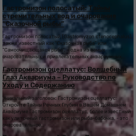
Гастромизон полосатый: Тайны
стремительных вод и очарование
“Сказочной рыбы”
Гастромизон полосатый (Gastromyzon ctenocephalus),
также известный как “Сказочная рыба” или
“Самоочищающаяся рыба”, – одна из самых
очаровательных и привлекательных аквариумных...
Гастромизон оцеллатус: Волшебный
Глаз Аквариума – Руководство по
Уходу и Содержанию
Уникальный заголовок: Гастромизон оцеллатус:
Откройте Тайны Речных Глубин в Вашем Домашнем
Аквариуме Гастромизон оцеллатус, более известный
как улиточный гастромизон или рыба-бабочка, - это
очаровательное...