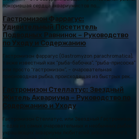
покорившая сердца аквариумистов по...
Гастромизон Фаррагус:
Удивительный Посетитель
Подводных Равнинок – Руководство
по Уходу и Содержанию
Гастромизон фаррагус (Gastromyzon parachromatica),
также известный как “рыба-бабочка”, “рыба-присоска”
или просто “гастромизон”, – очаровательная
пресноводная рыбка, происходящая из быстрых рек...
Гастромизон Стеллатус: Звездный
Житель Аквариума – Руководство по
Содержанию и Уходу
Гастромизон Стеллатус, или Звездный Гастромизон,
– одна из самых очаровательных и необычных рыбок,
украшающих аквариумы любителей акваскейпинга.