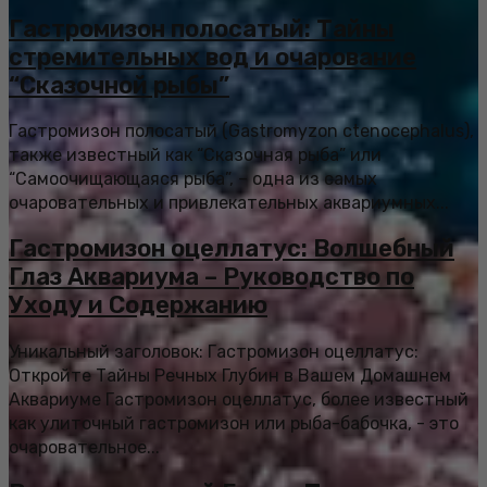
Гастромизон полосатый: Тайны
стремительных вод и очарование
“Сказочной рыбы”
Гастромизон полосатый (Gastromyzon ctenocephalus),
также известный как “Сказочная рыба” или
“Самоочищающаяся рыба”, – одна из самых
очаровательных и привлекательных аквариумных...
Гастромизон оцеллатус: Волшебный
Глаз Аквариума – Руководство по
Уходу и Содержанию
Уникальный заголовок: Гастромизон оцеллатус:
Откройте Тайны Речных Глубин в Вашем Домашнем
Аквариуме Гастромизон оцеллатус, более известный
как улиточный гастромизон или рыба-бабочка, - это
очаровательное...