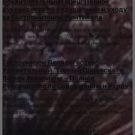
Восхитительный Горец: Полное
руководство по содержанию и уходу
за Гастромизоном Монтикола
Гастромизон Монтикола, или, как его ласково
называют аквариумисты, “Лягушкорот” или “Скальный
сомик”, – это очаровательная и загадочная рыбка,
покоряющая сердца...
Гастромизон Лепидогастер:
Удивительный “Горный Присоска” в
Вашем Аквариуме – Полное
Руководство по Содержанию и Уходу
Гастромизон лепидогастер, или, как его ласково
называют аквариумисты, “горный присоска”, – это
очаровательная и необычная рыбка, которая станет
настоящим украшением...
Гастромизон Ктеноцефалус: