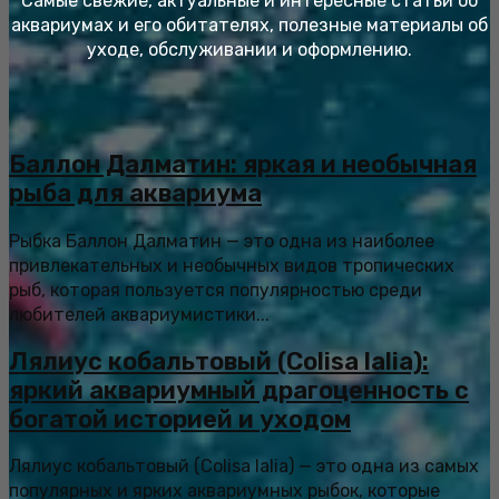
Самые свежие, актуальные и интересные статьи об
аквариумах и его обитателях, полезные материалы об
уходе, обслуживании и оформлению.
Баллон Далматин: яркая и необычная
рыба для аквариума
Рыбка Баллон Далматин — это одна из наиболее
привлекательных и необычных видов тропических
рыб, которая пользуется популярностью среди
любителей аквариумистики...
Лялиус кобальтовый (Colisa lalia):
яркий аквариумный драгоценность с
богатой историей и уходом
Лялиус кобальтовый (Colisa lalia) — это одна из самых
популярных и ярких аквариумных рыбок, которые