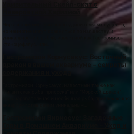
Удивительный Скейп-скат с
Невероятной Харизмой
Мир аквариумистики полон удивительных существ,
но немногие могут сравниться по изяществу и
уникальности с рыбой, известной как Гастромизон
ктеноцефалус, или...
Гастромизон Корнусакус: Восточный
дракон в вашем аквариуме – секреты
содержания и ухода
Гастромизон Корнусакус, известный также как
“Гигантская рыба-присоска” или “Морской дракон”, –
это очаровательная и необычная рыба, привлекающая
аквариумистов своим уникальным...
Гастромизон Вириосус: Загадочные
Горы в Домашнем Аквариуме – Уход и
Секреты Содержания