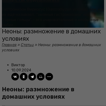
Гастромизон Вириосус (Gastromyzon viriosus), или, как
их еще называют, “зеленые гастромизоны” или
“горные гольцы”, - это очаровательные и необычные
рыбки,...
Неоны: размножение в домашних
условиях
Главная
»
Статьи
»
Неоны: размножение в домашних
условиях
Виктор
10.09.2024
Неоны: размножение в
домашних условиях