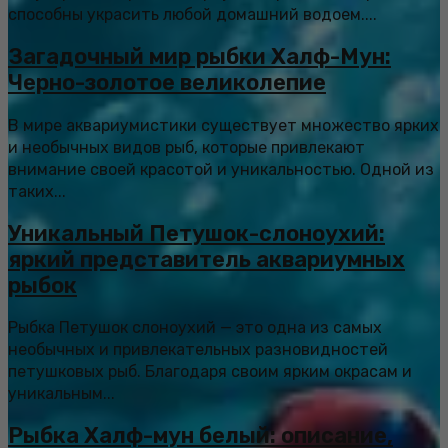
способны украсить любой домашний водоем....
Загадочный мир рыбки Халф-Мун:
Черно-золотое великолепие
В мире аквариумистики существует множество ярких
и необычных видов рыб, которые привлекают
внимание своей красотой и уникальностью. Одной из
таких...
Уникальный Петушок-слоноухий:
яркий представитель аквариумных
рыбок
Рыбка Петушок слоноухий — это одна из самых
необычных и привлекательных разновидностей
петушковых рыб. Благодаря своим ярким окрасам и
уникальным...
Рыбка Халф-мун белый: описание,