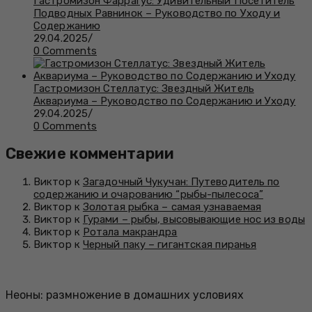
Гастромизон Фаррагус: Удивительный Посетитель
Подводных Равнинок – Руководство по Уходу и
Содержанию
29.04.2025
/
0 Comments
Гастромизон Стеллатус: Звездный Житель
Аквариума – Руководство по Содержанию и Уходу
29.04.2025
/
0 Comments
Свежие комментарии
Виктор к
Загадочный Чукучан: Путеводитель по
содержанию и очарованию “рыбы-пылесоса”
Виктор к
Золотая рыбка – самая узнаваемая
Виктор к
Гурами – рыбы, высовывающие нос из воды
Виктор к
Ротала макрандра
Виктор к
Черный паку – гигантская пиранья
Неоны: размножение в домашних условиях