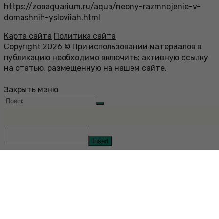
https://zooaquarium.ru/aqua/neony-razmnojenie-v-
domashnih-ysloviiah.html
Карта сайта
Политика сайта
Copyright 2026 © При использовании материалов в
публикацию необходимо включить: активную ссылку
на статью, размещенную на нашем сайте.
Закрыть меню
Insert