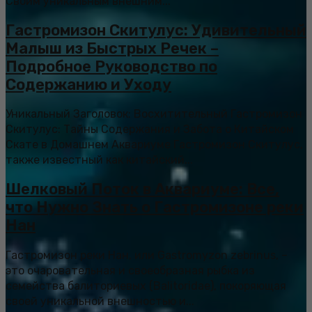
Своим уникальным внешним...
Гастромизон Скитулус: Удивительный
Малыш из Быстрых Речек –
Подробное Руководство по
Содержанию и Уходу
Уникальный Заголовок: Восхитительный Гастромизон
Скитулус: Тайны Содержания и Забота о Китайском
Скате в Домашнем Аквариуме Гастромизон Скитулус,
также известный как китайский...
Шелковый Поток в Аквариуме: Все,
что Нужно Знать о Гастромизоне реки
Нан
Гастромизон реки Нан, или Gastromyzon zebrinus, –
это очаровательная и своеобразная рыбка из
семейства балиториевых (Balitoridae), покоряющая
своей уникальной внешностью и...