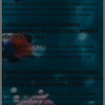
Введение: Волшебство скрытых вод Голец Аннамия
( Schistura annamensis ) – одна из самых изящных и
грациозных рыб, обитающих в холодных горных...
Гобитис Хассельта: Скромное
очарование и забота о таинственных
обитателях дна
Гобитис Хассельта, также известные как ложные
боции, – очаровательные и мирные донные рыбки,
покорившие сердца многих аквариумистов. Эти
неброские на...
Полосатый шедевр подводного мира:
Полное руководство по содержанию и
уходу за Гастромизоном-Зебра
Гастромизон-Зебра (Gastromyzon zebrinus), также
известный как “зебровый слизняк” или “малайзийский
слизняк”, – это завораживающая пресноводная рыбка,