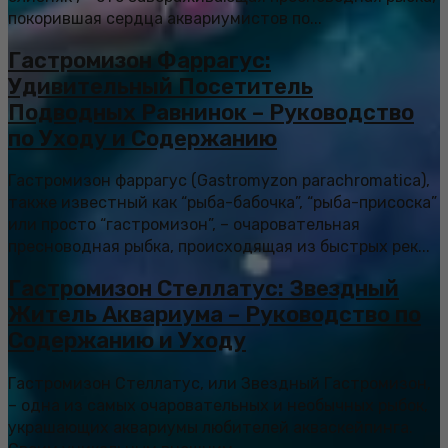
покорившая сердца аквариумистов по...
Гастромизон Фаррагус:
Удивительный Посетитель
Подводных Равнинок – Руководство
по Уходу и Содержанию
Гастромизон фаррагус (Gastromyzon parachromatica),
также известный как “рыба-бабочка”, “рыба-присоска”
или просто “гастромизон”, – очаровательная
пресноводная рыбка, происходящая из быстрых рек...
Гастромизон Стеллатус: Звездный
Житель Аквариума – Руководство по
Содержанию и Уходу
Гастромизон Стеллатус, или Звездный Гастромизон,
– одна из самых очаровательных и необычных рыбок,
украшающих аквариумы любителей акваскейпинга.