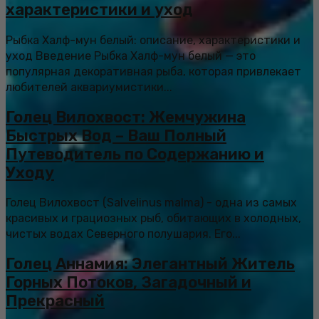
характеристики и уход
Рыбка Халф-мун белый: описание, характеристики и
уход Введение Рыбка Халф-мун белый — это
популярная декоративная рыба, которая привлекает
любителей аквариумистики...
Голец Вилохвост: Жемчужина
Быстрых Вод – Ваш Полный
Путеводитель по Содержанию и
Уходу
Голец Вилохвост (Salvelinus malma) - одна из самых
красивых и грациозных рыб, обитающих в холодных,
чистых водах Северного полушария. Его...
Голец Аннамия: Элегантный Житель
Горных Потоков, Загадочный и
Прекрасный