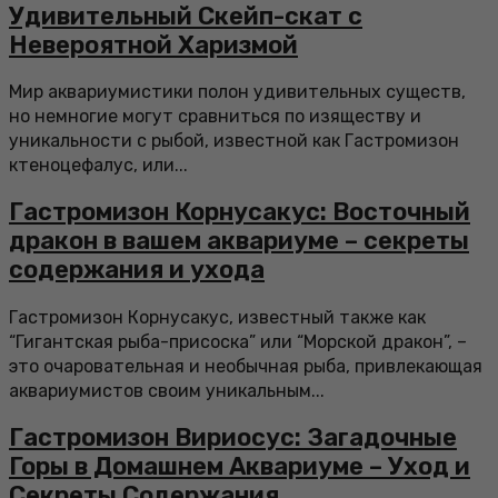
Удивительный Скейп-скат с
Невероятной Харизмой
Мир аквариумистики полон удивительных существ,
но немногие могут сравниться по изяществу и
уникальности с рыбой, известной как Гастромизон
ктеноцефалус, или...
Гастромизон Корнусакус: Восточный
дракон в вашем аквариуме – секреты
содержания и ухода
Гастромизон Корнусакус, известный также как
“Гигантская рыба-присоска” или “Морской дракон”, –
это очаровательная и необычная рыба, привлекающая
аквариумистов своим уникальным...
Гастромизон Вириосус: Загадочные
Горы в Домашнем Аквариуме – Уход и
Секреты Содержания