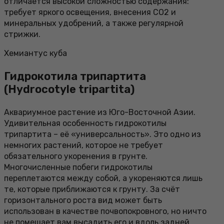
отличается высокой сложностью содержания:
требует яркого освещения, внесения СО2 и
минеральных удобрений, а также регулярной
стрижки.
Хемиантус куба
Гидрокотила трипартита
(Hydrocotyle tripartita)
Аквариумное растение из Юго-Восточной Азии.
Удивительная особенность гидрокотилы
трипартита – её «универсальность». Это одно из
немногих растений, которое не требует
обязательного укоренения в грунте.
Многочисленные побеги гидрокотилы
переплетаются между собой, а укореняются лишь
те, которые приближаются к грунту. За счёт
горизонтального роста вид может быть
использован в качестве почвопокровного, но ничто
не помешает вам высадить его и вдоль задней