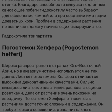
стенки. Благодаря способности выпускать длинные
свисающие побеги гидрокотилу часто выбирают
для озеленения камней или при создании имитации
древесных крон. Проблем в содержании растения
не возникает даже у начинающих аквариумистов.
Гидрокотила трипартита
Погостемон Хелфера (Pogostemon
helferi)
Широко распространен в странах Юго-Восточной
Азии, но в аквариумистике используется не так
давно. Листья погостемона Хелфера отличается
высокими декоративными качествами. Сильно
вьющиеся листовые пластинки, располагающиеся
розетками, делают растение очень похожим на
звездочку. Погостемон Хелфера относится к
растениям достаточно сложным в содержании. Он
требует яркого освещения, дополнительного