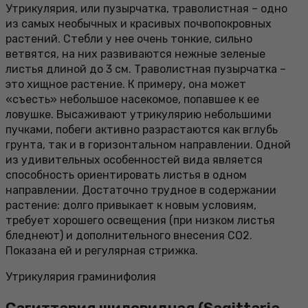
Утрикулярия, или пузырчатка, траволистная – одно
из самых необычных и красивых почвопокровных
растений. Стебли у нее очень тонкие, сильно
ветвятся, на них развиваются нежные зеленые
листья длиной до 3 см. Траволистная пузырчатка –
это хищное растение. К примеру, она может
«съесть» небольшое насекомое, попавшее к ее
ловушке. Высаживают утрикулярию небольшими
пучками, побеги активно разрастаются как вглубь
грунта, так и в горизонтальном направлении. Одной
из удивительных особенностей вида является
способность ориентировать листья в одном
направлении. Достаточно трудное в содержании
растение: долго привыкает к новым условиям,
требует хорошего освещения (при низком листья
бледнеют) и дополнительного внесения СО2.
Показана ей и регулярная стрижка.
Утрикулярия граминифолия