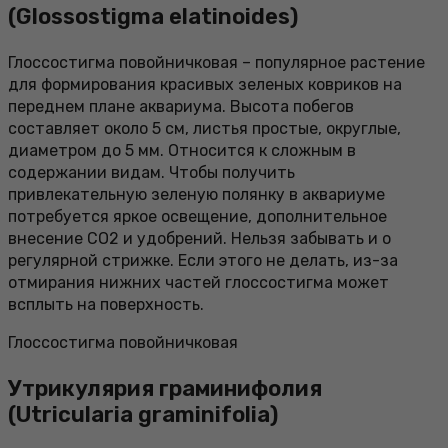
(Glossostigma elatinoides)
Глоссостигма повойничковая – популярное растение
для формирования красивых зеленых ковриков на
переднем плане аквариума. Высота побегов
составляет около 5 см, листья простые, округлые,
диаметром до 5 мм. Относится к сложным в
содержании видам. Чтобы получить
привлекательную зеленую полянку в аквариуме
потребуется яркое освещение, дополнительное
внесение СО2 и удобрений. Нельзя забывать и о
регулярной стрижке. Если этого не делать, из-за
отмирания нижних частей глоссостигма может
всплыть на поверхность.
Глоссостигма повойничковая
Утрикулярия граминифолия
(Utricularia graminifolia)