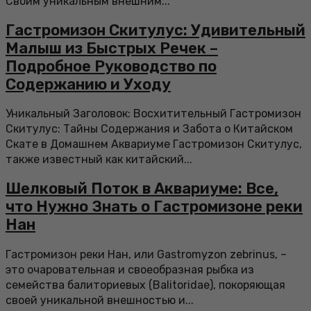
Своим уникальным внешним...
Гастромизон Скитулус: Удивительный
Малыш из Быстрых Речек –
Подробное Руководство по
Содержанию и Уходу
Уникальный Заголовок: Восхитительный Гастромизон
Скитулус: Тайны Содержания и Забота о Китайском
Скате в Домашнем Аквариуме Гастромизон Скитулус,
также известный как китайский...
Шелковый Поток в Аквариуме: Все,
что Нужно Знать о Гастромизоне реки
Нан
Гастромизон реки Нан, или Gastromyzon zebrinus, –
это очаровательная и своеобразная рыбка из
семейства балиториевых (Balitoridae), покоряющая
своей уникальной внешностью и...