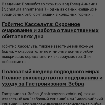
Введение: Волшебство скрытых вод Голец Аннамия
( Schistura annamensis ) – одна из самых изящных и
грациозных рыб, обитающих в холодных горных...
Гобитис Хассельта: Скромное
очарование и забота о таинственных
обитателях дна
Гобитис Хассельта, также известные как ложные
боции, – очаровательные и мирные донные рыбки,
покорившие сердца многих аквариумистов. Эти
неброские на...
Полосатый шедевр подводного мира:
Полное руководство по содержанию и
уходу за Гастромизоном-Зебра
Гастромизон-Зебра (Gastromyzon zebrinus), также
известный как “зебровый слизняк” или “малайзийский
слизняк”, – это завораживающая пресноводная рыбка,