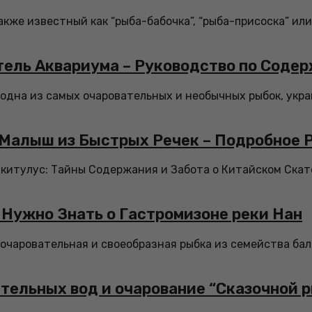
акже известный как “рыба-бабочка”, “рыба-присоска” ил
ель Аквариума – Руководство по Соде
 одна из самых очаровательных и необычных рыбок, ук
 Малыш из Быстрых Речек – Подробное 
китулус: Тайны Содержания и Забота о Китайском Ска
 Нужно Знать о Гастромизоне реки Нан
о очаровательная и своеобразная рыбка из семейства бал
тельных вод и очарование “Сказочной 