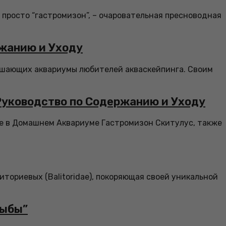
и просто “гастромизон”, – очаровательная пресноводная
ржанию и Уходу
рашающих аквариумы любителей акваскейпинга. Своим
Руководство по Содержанию и Уходу
те в Домашнем Аквариуме Гастромизон Скитулус, также
иториевых (Balitoridae), покоряющая своей уникальной
рыбы”