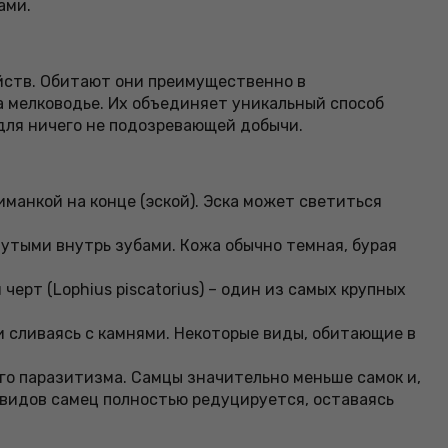
ами.
ейств. Обитают они преимущественно в
а мелководье. Их объединяет уникальный способ
для ничего не подозревающей добычи.
манкой на конце (эской). Эска может светиться
нутыми внутрь зубами. Кожа обычно темная, бурая
ерт (Lophius piscatorius) – один из самых крупных
 сливаясь с камнями. Некоторые виды, обитающие в
о паразитизма. Самцы значительно меньше самок и,
 видов самец полностью редуцируется, оставаясь