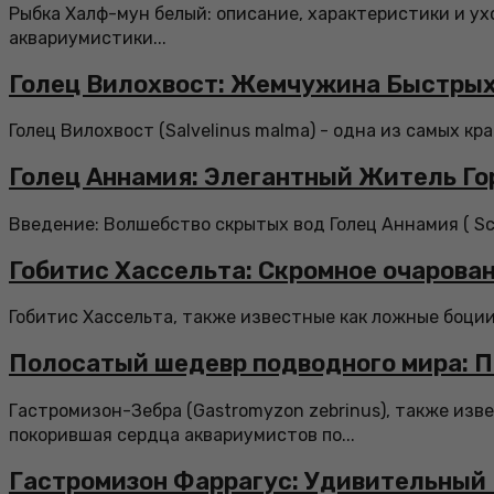
Рыбка Халф-мун белый: описание, характеристики и у
аквариумистики...
Голец Вилохвост: Жемчужина Быстрых
Голец Вилохвост (Salvelinus malma) - одна из самых кр
Голец Аннамия: Элегантный Житель Го
Введение: Волшебство скрытых вод Голец Аннамия ( Sch
Гобитис Хассельта: Скромное очарован
Гобитис Хассельта, также известные как ложные боции
Полосатый шедевр подводного мира: П
Гастромизон-Зебра (Gastromyzon zebrinus), также изв
покорившая сердца аквариумистов по...
Гастромизон Фаррагус: Удивительный