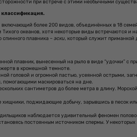
досторожности при встрече с этими необычными существ
и классификация.
б, включающий более 200 видов, объединённых в 18 сем
 Тихого океанов, хотя некоторые виды встречаются и н
 спинного плавника –
эски
, который служит приманкой 
ной плавник, вынесенный на рыло в виде “удочки” с при
 жертв в кромешной темноте.
ной головой и огромной пастью, усеянной острыми, заг
, помогающими маскироваться на дне.
кольких сантиметров до более метра в длину. Морской ч
хищники, поджидающие добычу, зарывшись в песок или
удильщиков наблюдается удивительный феномен половог
 становясь постоянным источником спермы. У некоторых