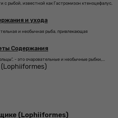
и с рыбой, известной как Гастромизон ктеноцефалус,
ержания и ухода
вательная и необычная рыба, привлекающая
реты Содержания
льцы”, - это очаровательные и необычные рыбки,...
(Lophiiformes)
щике (Lophiiformes)