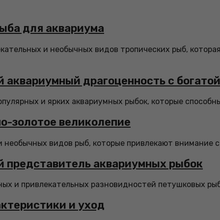
рыба для аквариума
екательных и необычных видов тропических рыб, котора
кий аквариумный драгоценность с богато
 популярных и ярких аквариумных рыбок, которые способн
но-золотое великолепие
необычных видов рыб, которые привлекают внимание сво
й представитель аквариумных рыбок
ных и привлекательных разновидностей петушковых рыб.
актеристики и уход