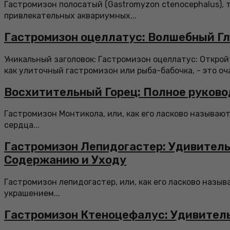
Гастромизон полосатый (Gastromyzon ctenocephalus), 
привлекательных аквариумных...
Гастромизон оцеллатус: Волшебный Гл
Уникальный заголовок: Гастромизон оцеллатус: Откро
как улиточный гастромизон или рыба-бабочка, - это оч
Восхитительный Горец: Полное руково
Гастромизон Монтикола, или, как его ласково называют
сердца...
Гастромизон Лепидогастер: Удивитель
Содержанию и Уходу
Гастромизон лепидогастер, или, как его ласково назыв
украшением...
Гастромизон Ктеноцефалус: Удивител