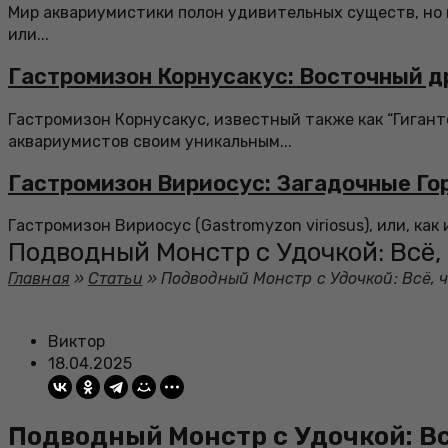
Мир аквариумистики полон удивительных существ, но 
или...
Гастромизон Корнусакус: Восточный д
Гастромизон Корнусакус, известный также как “Гигант
аквариумистов своим уникальным...
Гастромизон Вириосус: Загадочные Го
Гастромизон Вириосус (Gastromyzon viriosus), или, как
Подводный Монстр с Удочкой: Всё, 
Главная
»
Статьи
»
Подводный Монстр с Удочкой: Всё, ч
Виктор
18.04.2025
Подводный Монстр с Удочкой: Вс