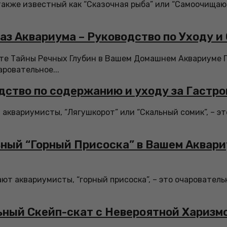
также известный как “Сказочная рыба” или “Самоочищаю
аз Аквариума – Руководство по Уходу 
йте Тайны Речных Глубин в Вашем Домашнем Аквариуме 
аровательное...
дство по содержанию и уходу за Гастр
 аквариумисты, “Лягушкорот” или “Скальный сомик”, – э
ный “Горный Присоска” в Вашем Аквари
ают аквариумисты, “горный присоска”, – это очаровател
ьный Скейп-скат с Невероятной Харизм