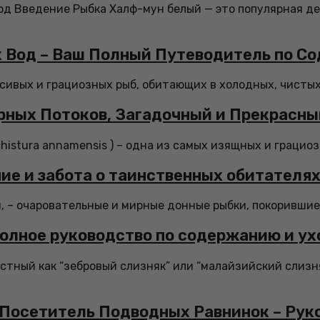
ход Введение Рыбка Халф-мун белый — это популярная д
 Вод – Ваш Полный Путеводитель по С
асивых и грациозных рыб, обитающих в холодных, чистых
рных Потоков, Загадочный и Прекрасны
istura annamensis ) – одна из самых изящных и грациоз
ие и забота о таинственных обитателях
, – очаровательные и мирные донные рыбки, покорившие 
олное руководство по содержанию и ух
естный как “зебровый слизняк” или “малайзийский слизн
 Посетитель Подводных Равнинок – Рук