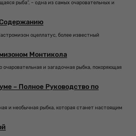
щаяся рыба”, – одна из самых очаровательных и
и Содержанию
Гастромизон оцеллатус, более известный
омизоном Монтикола
то очаровательная и загадочная рыбка, покоряющая
уме – Полное Руководство по
ьная и необычная рыбка, которая станет настоящим
ой