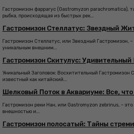
Гастромизон фаррагус (Gastromyzon parachromatica), т
рыбка, происходящая из быстрых рек...
Гастромизон Стеллатус: Звездный Жит
Гастромизон Стеллатус, или Звездный Гастромизон, –
уникальным внешним...
Гастромизон Скитулус: Удивительный
Уникальный Заголовок: Восхитительный Гастромизон С
известный как китайский...
Шелковый Поток в Аквариуме: Все, что
Гастромизон реки Нан, или Gastromyzon zebrinus, – эт
внешностью и...
Гастромизон полосатый: Тайны стреми