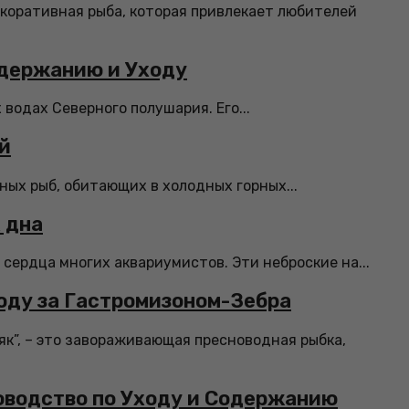
екоративная рыба, которая привлекает любителей
одержанию и Уходу
 водах Северного полушария. Его...
й
ных рыб, обитающих в холодных горных...
 дна
сердца многих аквариумистов. Эти неброские на...
оду за Гастромизоном-Зебра
як”, – это завораживающая пресноводная рыбка,
оводство по Уходу и Содержанию