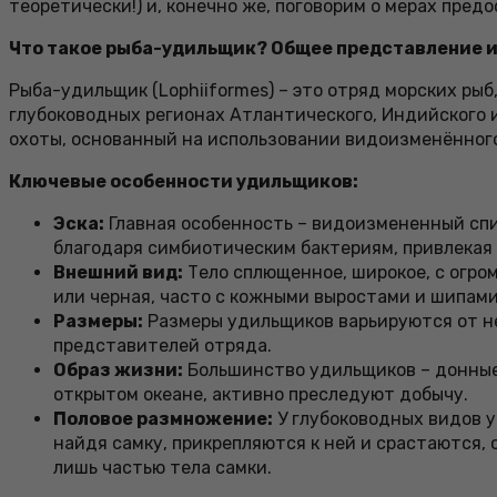
теоретически!) и, конечно же, поговорим о мерах пре
Что такое рыба-удильщик? Общее представление 
Рыба-удильщик (Lophiiformes) – это отряд морских ры
глубоководных регионах Атлантического, Индийского и
охоты, основанный на использовании видоизменённого
Ключевые особенности удильщиков:
Эска:
Главная особенность – видоизмененный спин
благодаря симбиотическим бактериям, привлекая
Внешний вид:
Тело сплющенное, широкое, с огром
или черная, часто с кожными выростами и шипами
Размеры:
Размеры удильщиков варьируются от нес
представителей отряда.
Образ жизни:
Большинство удильщиков – донные 
открытом океане, активно преследуют добычу.
Половое размножение:
У глубоководных видов 
найдя самку, прикрепляются к ней и срастаются,
лишь частью тела самки.