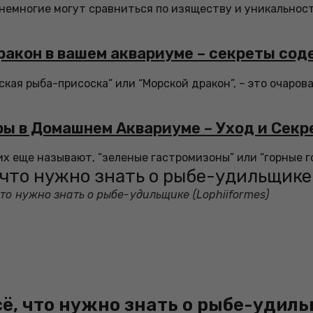
немногие могут сравниться по изяществу и уникальност
ракон в вашем аквариуме – секреты сод
ская рыба-присоска” или “Морской дракон”, – это очаро
ры в Домашнем Аквариуме – Уход и Сек
 их еще называют, “зеленые гастромизоны” или “горные го
что нужно знать о рыбе-удильщике 
то нужно знать о рыбе-удильщике (Lophiiformes)
ё, что нужно знать о рыбе-удиль