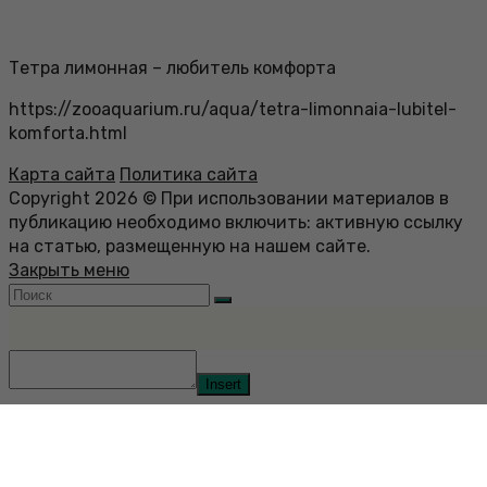
Тетра лимонная – любитель комфорта
https://zooaquarium.ru/aqua/tetra-limonnaia-lubitel-
komforta.html
Карта сайта
Политика сайта
Copyright 2026 © При использовании материалов в
публикацию необходимо включить: активную ссылку
на статью, размещенную на нашем сайте.
Закрыть меню
Insert