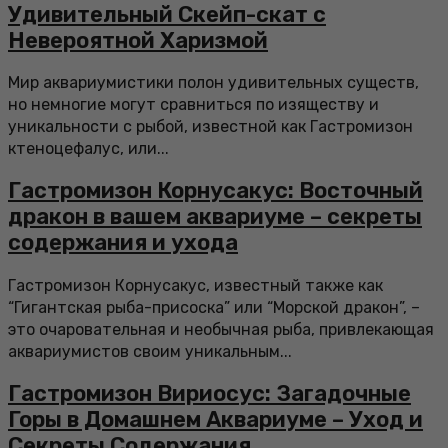
Удивительный Скейп-скат с
Невероятной Харизмой
Мир аквариумистики полон удивительных существ,
но немногие могут сравниться по изяществу и
уникальности с рыбой, известной как Гастромизон
ктеноцефалус, или...
Гастромизон Корнусакус: Восточный
дракон в вашем аквариуме – секреты
содержания и ухода
Гастромизон Корнусакус, известный также как
“Гигантская рыба-присоска” или “Морской дракон”, –
это очаровательная и необычная рыба, привлекающая
аквариумистов своим уникальным...
Гастромизон Вириосус: Загадочные
Горы в Домашнем Аквариуме – Уход и
Секреты Содержания