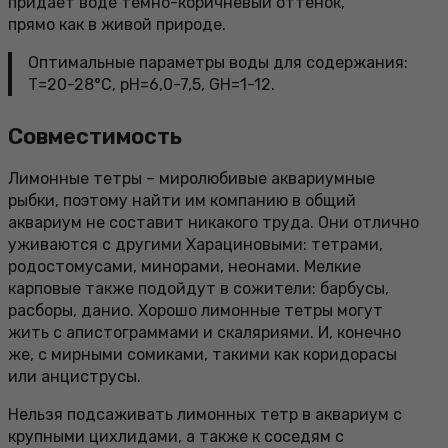
придает воде темно-коричневый оттенок,
прямо как в живой природе.
Оптимальные параметры воды для содержания:
Т=20-28°С, pH=6,0-7,5, GH=1-12.
Совместимость
Лимонные тетры – миролюбивые аквариумные
рыбки, поэтому найти им компанию в общий
аквариум не составит никакого труда. Они отлично
уживаются с другими Харациновыми: тетрами,
родостомусами, минорами, неонами. Мелкие
карповые также подойдут в сожители: барбусы,
расборы, данио. Хорошо лимонные тетры могут
жить с апистограммами и скаляриями. И, конечно
же, с мирными сомиками, такими как коридорасы
или анциструсы.
Нельзя подсаживать лимонных тетр в аквариум с
крупными цихлидами, а также к соседям с