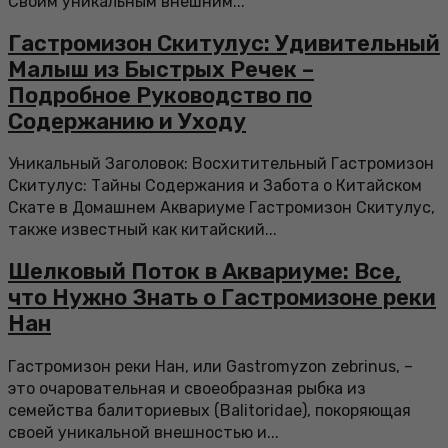
Своим уникальным внешним...
Гастромизон Скитулус: Удивительный
Малыш из Быстрых Речек –
Подробное Руководство по
Содержанию и Уходу
Уникальный Заголовок: Восхитительный Гастромизон
Скитулус: Тайны Содержания и Забота о Китайском
Скате в Домашнем Аквариуме Гастромизон Скитулус,
также известный как китайский...
Шелковый Поток в Аквариуме: Все,
что Нужно Знать о Гастромизоне реки
Нан
Гастромизон реки Нан, или Gastromyzon zebrinus, –
это очаровательная и своеобразная рыбка из
семейства балиториевых (Balitoridae), покоряющая
своей уникальной внешностью и...