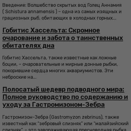
Введение: Волшебство скрытых вод Голец Аннамия
( Schistura annamensis ) – одна из самых изящных и
грациозных рыб, обитающих в холодных горных...
Гобитис Хассельта: Скромное
очарование и забота о таинственных
обитателях дна
Гобитис Хассельта, также известные как ложные
боции, – очаровательные и мирные донные рыбки,
покорившие сердца многих аквариумистов. Эти
неброские на...
Полосатый шедевр подводного мира:
Полное руководство по содержанию и
уходу за Гастромизоном-Зебра
Гастромизон-Зебра (Gastromyzon zebrinus), также
известный как “зебровый слизняк” или “малайзийский
слизняк”, – это завораживающая пресноводная рыбка,