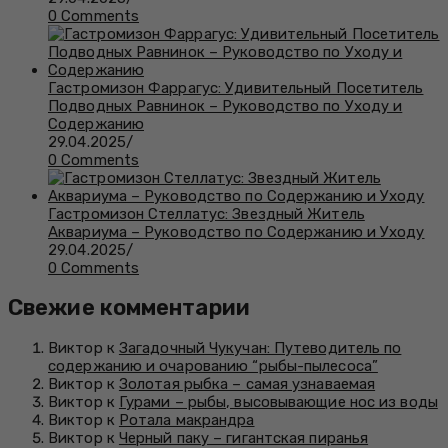
0 Comments
Гастромизон Фаррагус: Удивительный Посетитель
Подводных Равнинок – Руководство по Уходу и
Содержанию
29.04.2025
/
0 Comments
Гастромизон Стеллатус: Звездный Житель
Аквариума – Руководство по Содержанию и Уходу
29.04.2025
/
0 Comments
Свежие комментарии
Виктор к
Загадочный Чукучан: Путеводитель по
содержанию и очарованию “рыбы-пылесоса”
Виктор к
Золотая рыбка – самая узнаваемая
Виктор к
Гурами – рыбы, высовывающие нос из воды
Виктор к
Ротала макрандра
Виктор к
Черный паку – гигантская пиранья