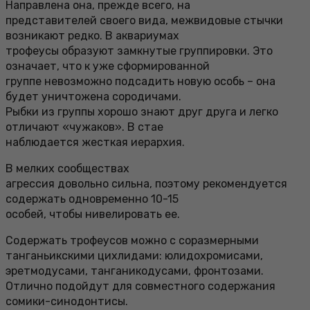
Направлена она, прежде всего, на
представителей своего вида, межвидовые стычки
возникают редко. В аквариумах
трофеусы образуют замкнутые группировки. Это
означает, что к уже сформированной
группе невозможно подсадить новую особь – она
будет уничтожена сородичами.
Рыбки из группы хорошо знают друг друга и легко
отличают «чужаков». В стае
наблюдается жесткая иерархия.
В мелких сообществах
агрессия довольно сильна, поэтому рекомендуется
содержать одновременно 10-15
особей, чтобы нивелировать ее.
Содержать трофеусов можно с соразмерными
танганьикскими цихлидами: юлидохромисами,
эретмодусами, танганикодусами, фронтозами.
Отлично подойдут для совместного содержания
сомики-синодонтисы.