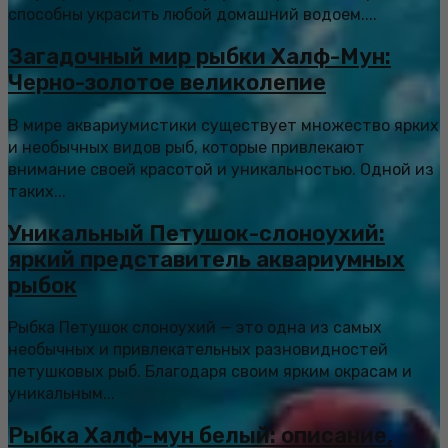
способны украсить любой домашний водоем....
Загадочный мир рыбки Халф-Мун:
Черно-золотое великолепие
В мире аквариумистики существует множество ярких
и необычных видов рыб, которые привлекают
внимание своей красотой и уникальностью. Одной из
таких...
Уникальный Петушок-слоноухий:
яркий представитель аквариумных
рыбок
Рыбка Петушок слоноухий — это одна из самых
необычных и привлекательных разновидностей
петушковых рыб. Благодаря своим ярким окрасам и
уникальным...
Рыбка Халф-мун белый: описание,