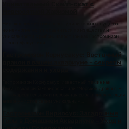
Удивительный Скейп-скат с
Невероятной Харизмой
Мир аквариумистики полон удивительных существ,
но немногие могут сравниться по изяществу и
уникальности с рыбой, известной как Гастромизон
ктеноцефалус, или...
Гастромизон Корнусакус: Восточный
дракон в вашем аквариуме – секреты
содержания и ухода
Гастромизон Корнусакус, известный также как
“Гигантская рыба-присоска” или “Морской дракон”, –
это очаровательная и необычная рыба, привлекающая
аквариумистов своим уникальным...
Гастромизон Вириосус: Загадочные
Горы в Домашнем Аквариуме – Уход и
Секреты Содержания