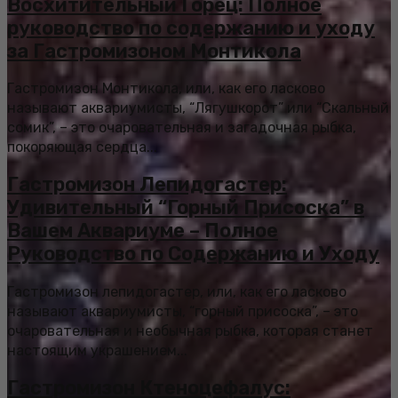
Восхитительный Горец: Полное
руководство по содержанию и уходу
за Гастромизоном Монтикола
Гастромизон Монтикола, или, как его ласково
называют аквариумисты, “Лягушкорот” или “Скальный
сомик”, – это очаровательная и загадочная рыбка,
покоряющая сердца...
Гастромизон Лепидогастер:
Удивительный “Горный Присоска” в
Вашем Аквариуме – Полное
Руководство по Содержанию и Уходу
Гастромизон лепидогастер, или, как его ласково
называют аквариумисты, “горный присоска”, – это
очаровательная и необычная рыбка, которая станет
настоящим украшением...
Гастромизон Ктеноцефалус: