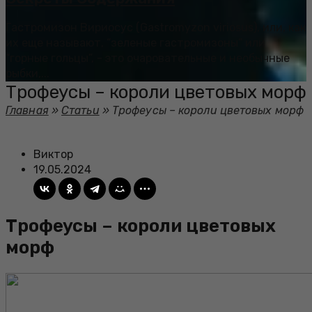
Гастромизон Вириосус (Gastromyzon viriosus), или, как
их еще называют, “зеленые гастромизоны” или
“горные гольцы”, - это очаровательные и необычные
рыбки,...
Трофеусы – короли цветовых морф
Главная
»
Статьи
»
Трофеусы – короли цветовых морф
Виктор
19.05.2024
Трофеусы – короли цветовых
морф