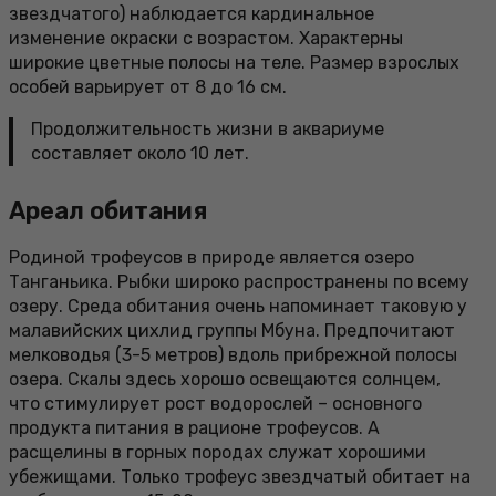
звездчатого) наблюдается кардинальное
изменение окраски с возрастом. Характерны
широкие цветные полосы на теле. Размер взрослых
особей варьирует от 8 до 16 см.
Продолжительность жизни в аквариуме
составляет около 10 лет.
Ареал обитания
Родиной трофеусов в природе является озеро
Танганьика. Рыбки широко распространены по всему
озеру. Среда обитания очень напоминает таковую у
малавийских цихлид группы Мбуна. Предпочитают
мелководья (3-5 метров) вдоль прибрежной полосы
озера. Скалы здесь хорошо освещаются солнцем,
что стимулирует рост водорослей – основного
продукта питания в рационе трофеусов. А
расщелины в горных породах служат хорошими
убежищами. Только трофеус звездчатый обитает на