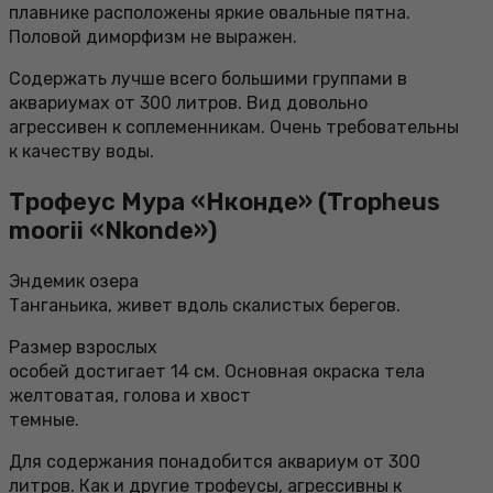
плавнике расположены яркие овальные пятна.
Половой диморфизм не выражен.
Содержать лучше всего большими группами в
аквариумах от 300 литров. Вид довольно
агрессивен к соплеменникам. Очень требовательны
к качеству воды.
Трофеус Мура «Нконде» (Tropheus
moorii «Nkonde»)
Эндемик озера
Танганьика, живет вдоль скалистых берегов.
Размер взрослых
особей достигает 14 см. Основная окраска тела
желтоватая, голова и хвост
темные.
Для содержания понадобится аквариум от 300
литров. Как и другие трофеусы, агрессивны к