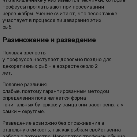
что в кишечнике у них имеются песчинки, которые
трофеусы проглатывают при просеивании
через жабры. Ученые считают, что песок также
участвует в процессе пищеварения этих
рыб.
Размножение и разведение
Половая зрелость
у трофеусов наступает довольно поздно для
декоративных рыб – в возрасте около 2
лет.
Половые различия
слабые, поэтому гарантированным методом
определения пола является форма
генитальных бугорков: у самца они заострены, а у
самки – округлые.
Разведение возможно без отсаживания в
отдельную емкость, так как рыбкам свойственна
забота о потомстве. Нерестятся трофеусы обычно