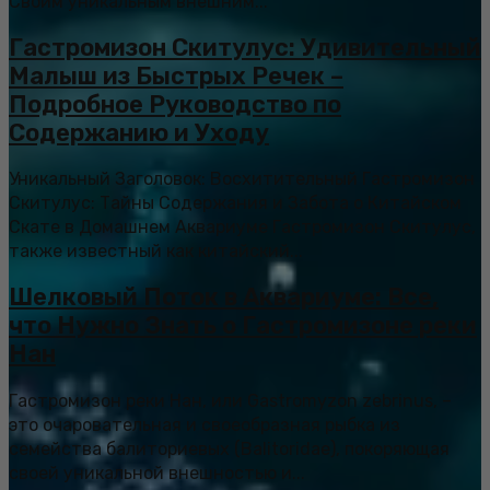
Своим уникальным внешним...
Гастромизон Скитулус: Удивительный
Малыш из Быстрых Речек –
Подробное Руководство по
Содержанию и Уходу
Уникальный Заголовок: Восхитительный Гастромизон
Скитулус: Тайны Содержания и Забота о Китайском
Скате в Домашнем Аквариуме Гастромизон Скитулус,
также известный как китайский...
Шелковый Поток в Аквариуме: Все,
что Нужно Знать о Гастромизоне реки
Нан
Гастромизон реки Нан, или Gastromyzon zebrinus, –
это очаровательная и своеобразная рыбка из
семейства балиториевых (Balitoridae), покоряющая
своей уникальной внешностью и...