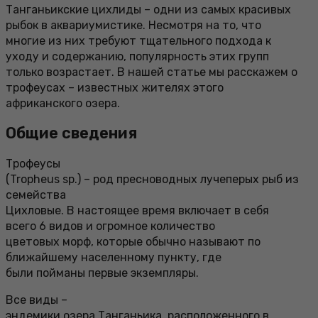
Танганьикские цихлиды – одни из самых красивых
рыбок в аквариумистике. Несмотря на то, что
многие из них требуют тщательного подхода к
уходу и содержанию, популярность этих групп
только возрастает. В нашей статье мы расскажем о
трофеусах – известных жителях этого
африканского озера.
Общие сведения
Трофеусы
(Tropheus sp.) – род пресноводных лучеперых рыб из
семейства
Цихловые. В настоящее время включает в себя
всего 6 видов и огромное количество
цветовых морф, которые обычно называют по
ближайшему населенному пункту, где
были пойманы первые экземпляры.
Все виды –
эндемики озера Танганьика, расположенного в