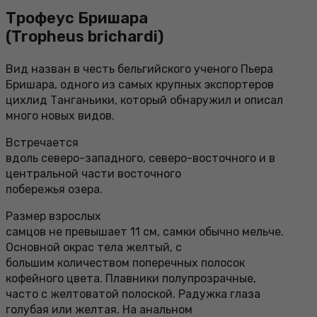
Трофеус Бришара
(Tropheus brichardi)
Вид назван в честь бельгийского ученого Пьера
Бришара, одного из самых крупных экспортеров
цихлид Танганьики, который обнаружил и описал
много новых видов.
Встречается
вдоль северо-западного, северо-восточного и в
центральной части восточного
побережья озера.
Размер взрослых
самцов не превышает 11 см, самки обычно мельче.
Основной окрас тела желтый, с
большим количеством поперечных полосок
кофейного цвета. Плавники полупрозрачные,
часто с желтоватой полоской. Радужка глаза
голубая или желтая. На анальном