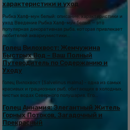
характеристики и уход
Рыбка Халф-мун белый: описание, характеристики и
уход Введение Рыбка Халф-мун белый — это
популярная декоративная рыба, которая привлекает
любителей аквариумистики...
Голец Вилохвост: Жемчужина
Быстрых Вод – Ваш Полный
Путеводитель по Содержанию и
Уходу
Голец Вилохвост (Salvelinus malma) - одна из самых
красивых и грациозных рыб, обитающих в холодных,
чистых водах Северного полушария. Его...
Голец Аннамия: Элегантный Житель
Горных Потоков, Загадочный и
Прекрасный