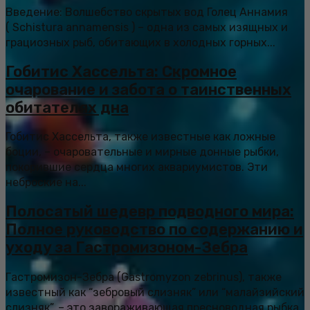
Введение: Волшебство скрытых вод Голец Аннамия
( Schistura annamensis ) – одна из самых изящных и
грациозных рыб, обитающих в холодных горных...
Гобитис Хассельта: Скромное
очарование и забота о таинственных
обитателях дна
Гобитис Хассельта, также известные как ложные
боции, – очаровательные и мирные донные рыбки,
покорившие сердца многих аквариумистов. Эти
неброские на...
Полосатый шедевр подводного мира:
Полное руководство по содержанию и
уходу за Гастромизоном-Зебра
Гастромизон-Зебра (Gastromyzon zebrinus), также
известный как “зебровый слизняк” или “малайзийский
слизняк”, – это завораживающая пресноводная рыбка,