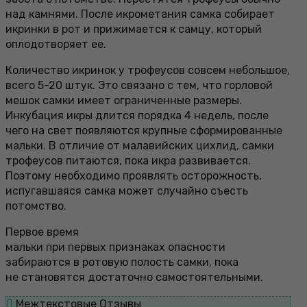
над камнями. После икрометания самка собирает
икринки в рот и прижимается к самцу, который
оплодотворяет ее.
Количество икринок у трофеусов совсем небольшое,
всего 5-20 штук. Это связано с тем, что горловой
мешок самки имеет ограниченные размеры.
Инкубация икры длится порядка 4 недель, после
чего на свет появляются крупные сформированные
мальки. В отличие от малавийских цихлид, самки
трофеусов питаются, пока икра развивается.
Поэтому необходимо проявлять осторожность,
испугавшаяся самка может случайно съесть
потомство.
Первое время
мальки при первых признаках опасности
забираются в ротовую полость самки, пока
не становятся достаточно самостоятельными.
Межтекстовые Отзывы