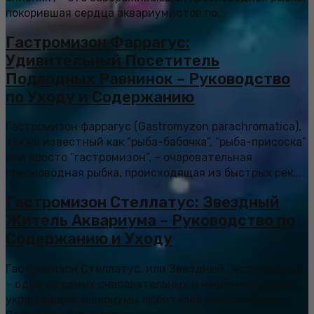
покорившая сердца аквариумистов по...
Гастромизон Фаррагус:
Удивительный Посетитель
Подводных Равнинок – Руководство
по Уходу и Содержанию
Гастромизон фаррагус (Gastromyzon parachromatica),
также известный как “рыба-бабочка”, “рыба-присоска”
или просто “гастромизон”, – очаровательная
пресноводная рыбка, происходящая из быстрых рек...
Гастромизон Стеллатус: Звездный
Житель Аквариума – Руководство по
Содержанию и Уходу
Гастромизон Стеллатус, или Звездный Гастромизон,
– одна из самых очаровательных и необычных рыбок,
украшающих аквариумы любителей акваскейпинга.