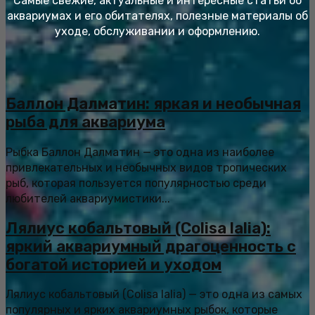
Самые свежие, актуальные и интересные статьи об
аквариумах и его обитателях, полезные материалы об
уходе, обслуживании и оформлению.
Баллон Далматин: яркая и необычная
рыба для аквариума
Рыбка Баллон Далматин — это одна из наиболее
привлекательных и необычных видов тропических
рыб, которая пользуется популярностью среди
любителей аквариумистики...
Лялиус кобальтовый (Colisa lalia):
яркий аквариумный драгоценность с
богатой историей и уходом
Лялиус кобальтовый (Colisa lalia) — это одна из самых
популярных и ярких аквариумных рыбок, которые