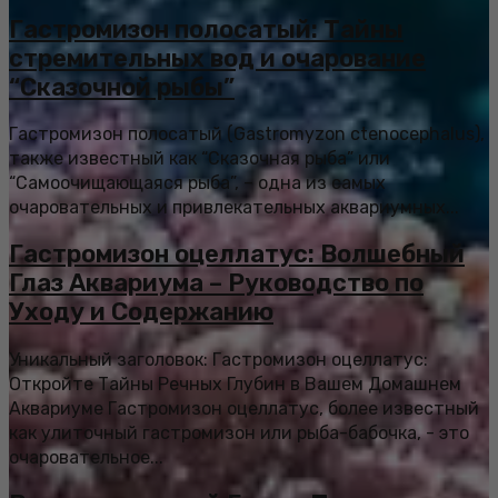
Гастромизон полосатый: Тайны
стремительных вод и очарование
“Сказочной рыбы”
Гастромизон полосатый (Gastromyzon ctenocephalus),
также известный как “Сказочная рыба” или
“Самоочищающаяся рыба”, – одна из самых
очаровательных и привлекательных аквариумных...
Гастромизон оцеллатус: Волшебный
Глаз Аквариума – Руководство по
Уходу и Содержанию
Уникальный заголовок: Гастромизон оцеллатус:
Откройте Тайны Речных Глубин в Вашем Домашнем
Аквариуме Гастромизон оцеллатус, более известный
как улиточный гастромизон или рыба-бабочка, - это
очаровательное...